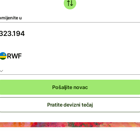
omijenite u
RWF
Pošaljite novac
Pratite devizni tečaj