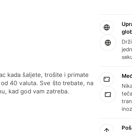
Upr
glo
Drži
jedn
sek
c kada šaljete, trošite i primate
Međ
 od 40 valuta. Sve što trebate, na
Nik
u, kad god vam zatreba.
teča
tran
ino
Poš