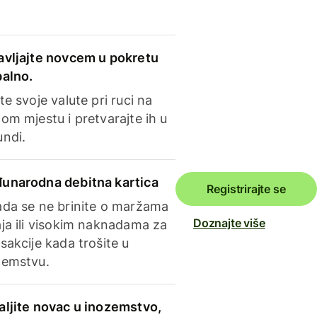
avljajte novcem u pokretu
balno.
te svoje valute pri ruci na
om mjestu i pretvarajte ih u
undi.
unarodna debitna kartica
Registrirajte se
ada se ne brinite o maržama
Doznajte više
ja ili visokim naknadama za
sakcije kada trošite u
zemstvu.
aljite novac u inozemstvo,