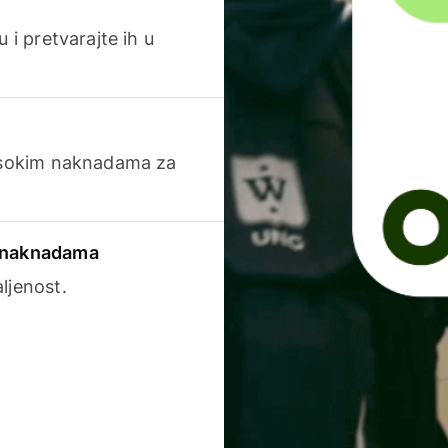
 i pretvarajte ih u
visokim naknadama za
a naknadama
ljenost.