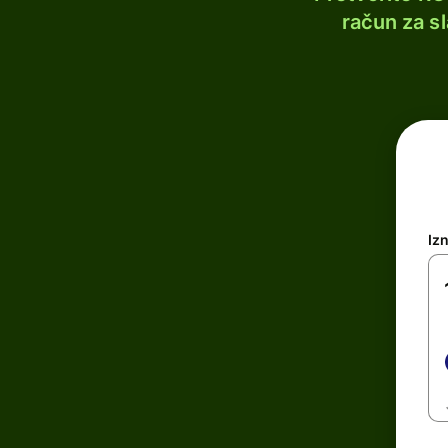
račun za s
Iz