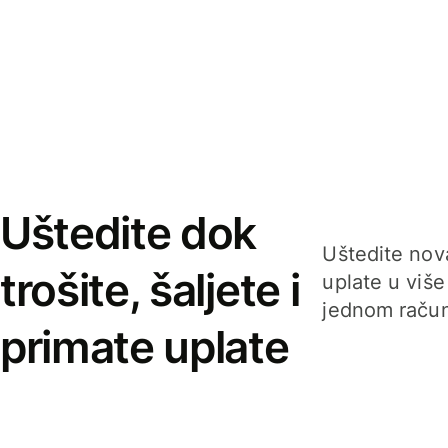
Uštedite dok
Uštedite nova
trošite, šaljete i
uplate u više
jednom račun
primate uplate