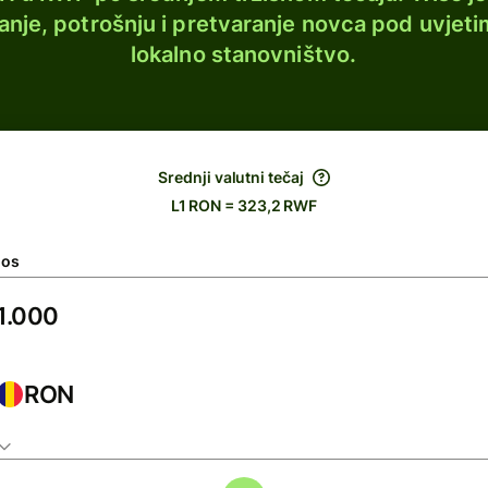
lanje, potrošnju i pretvaranje novca pod uvjeti
lokalno stanovništvo.
Srednji valutni tečaj
L1 RON = 323,2 RWF
nos
RON