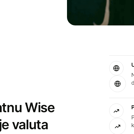
atnu Wise
P
je valuta