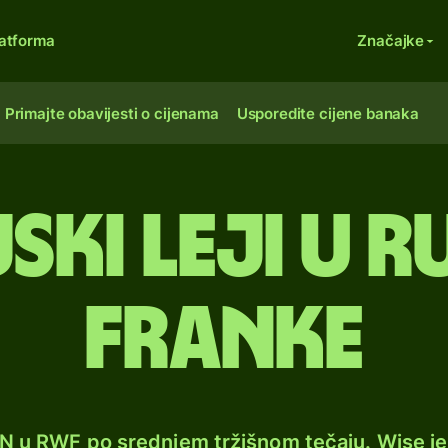
atforma
Značajke
Primajte obavijesti o cijenama
Usporedite cijene banaka
ki leji u 
franke
ON u RWF po srednjem tržišnom tečaju. Wise j