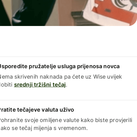
Usporedite pružatelje usluga prijenosa novca
Nema skrivenih naknada pa ćete uz Wise uvijek
dobiti
srednji tržišni tečaj
.
Pratite tečajeve valuta uživo
ohranite svoje omiljene valute kako biste provjerili
kako se tečaj mijenja s vremenom.