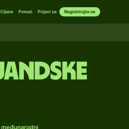
Cijene
Pomoć
Prijavi se
Registrirajte se
ruandske
e međunarodni