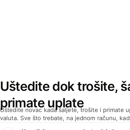
Uštedite dok trošite, ša
primate uplate
Uštedite novac kada šaljete, trošite i primate 
valuta. Sve što trebate, na jednom računu, ka