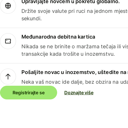
Upravljajte novcem u pokretu globalno.
Držite svoje valute pri ruci na jednom mjestu
sekundi.
Međunarodna debitna kartica
Nikada se ne brinite o maržama tečaja ili 
transakcije kada trošite u inozemstvu.
Pošaljite novac u inozemstvo, uštedite n
Neka vaš novac ide dalje, bez obzira na uda
Registrirajte se
Doznajte više