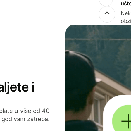
ušt
Nek
obzi
ljete i
uplate u više od 40
d god vam zatreba.