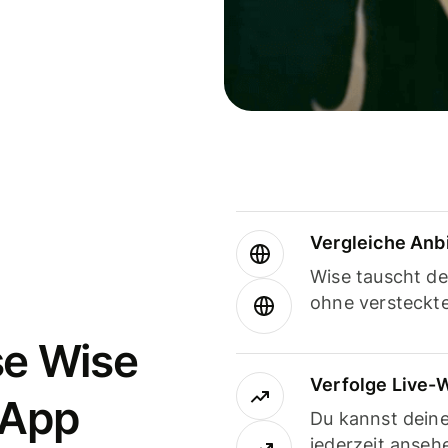
Vergleiche Anb
Wise tauscht d
ohne versteckt
se Wise
Verfolge Live-
-App
Du kannst dein
jederzeit anseh