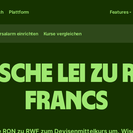
ch
Plattform
Features
rsalarm einrichten
Kurse vergleichen
che Lei zu
Francs
 RON zu RWF zum Devisenmittelkurs um. Wise