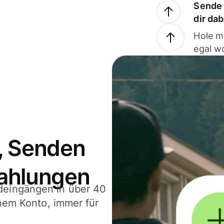
Sende 
dir da
Hole m
egal w
, Senden
ahlungen
deingängen in über 40
inem Konto, immer für