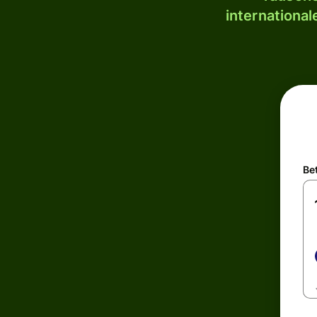
internationa
Be