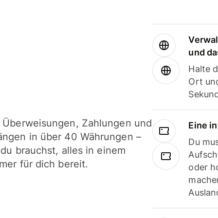
Verwal
und da
Halte 
Ort und
Sekund
i Überweisungen, Zahlungen und
Eine i
ängen in über 40 Währungen –
Du mus
 du brauchst, alles in einem
Aufsch
mer für dich bereit.
oder h
machen
Ausland