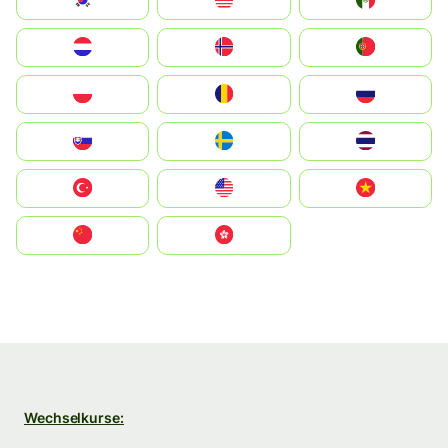
South Korea
Malay
Mexico
Nederland
Norge
Portugal
Polska
România
Россия
Slovensko
Ruoŧŧa
ไทย
Türkiye
United States
Vietnam
中国
中國香港特別行政區
Wechselkurse: