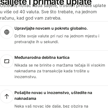
šaljete i primate uplate
Uštedite novac kada šaljete, trošite i primate uplate
u više od 40 valuta. Sve što trebate, na jednom
računu, kad god vam zatreba.
Upravljajte novcem u pokretu globalno.
Držite svoje valute pri ruci na jednom mjestu i
pretvarajte ih u sekundi.
Međunarodna debitna kartica
Nikada se ne brinite o maržama tečaja ili visokim
naknadama za transakcije kada trošite u
inozemstvu.
Pošaljite novac u inozemstvo, uštedite na
naknadama
Neka vaš novac ide dalje, bez obzira na