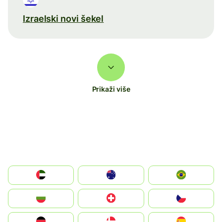
Izraelski novi šekel
Prikaži više
الإمارات العربية المتحدة
Australia
Brazil
България
Switzerland
Czechia
Deutschland
Denmark
España