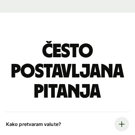
Često
postavljana
pitanja
Kako pretvaram valute?