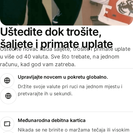
Uštedite dok trošite,
šaljete i primate uplate
Uštedite novac kada šaljete, trošite i primate uplate
u više od 40 valuta. Sve što trebate, na jednom
računu, kad god vam zatreba.
Upravljajte novcem u pokretu globalno.
Držite svoje valute pri ruci na jednom mjestu i
pretvarajte ih u sekundi.
Međunarodna debitna kartica
Nikada se ne brinite o maržama tečaja ili visokim