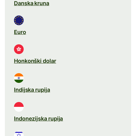
Danska kruna
Euro
Honkonški dolar
Indijska rupija
Indonezijska rupija