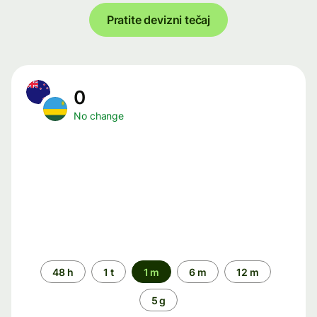
Pratite devizni tečaj
0
No change
Time
48 h
1 t
1 m
6 m
12 m
period
5 g