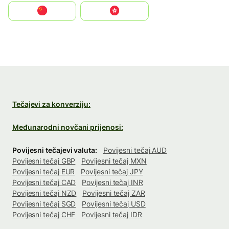
中国
中國香港特別行政區
Tečajevi za konverziju:
Međunarodni novčani prijenosi:
Povijesni tečajevi valuta:
Povijesni tečaj AUD
Povijesni tečaj GBP
Povijesni tečaj MXN
Povijesni tečaj EUR
Povijesni tečaj JPY
Povijesni tečaj CAD
Povijesni tečaj INR
Povijesni tečaj NZD
Povijesni tečaj ZAR
Povijesni tečaj SGD
Povijesni tečaj USD
Povijesni tečaj CHF
Povijesni tečaj IDR