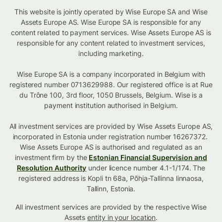
This website is jointly operated by Wise Europe SA and Wise
Assets Europe AS. Wise Europe SA is responsible for any
content related to payment services. Wise Assets Europe AS is
responsible for any content related to investment services,
including marketing.
Wise Europe SA is a company incorporated in Belgium with
registered number 0713629988. Our registered office is at Rue
du Trône 100, 3rd floor, 1050 Brussels, Belgium. Wise is a
payment institution authorised in Belgium.
All investment services are provided by Wise Assets Europe AS,
incorporated in Estonia under registration number 16267372.
Wise Assets Europe AS is authorised and regulated as an
investment firm by the
Estonian Financial Supervision and
Resolution Authority
under licence number 4.1-1/174. The
registered address is Kopli tn 68a, Põhja-Tallinna linnaosa,
Tallinn, Estonia.
All investment services are provided by the respective Wise
Assets
entity in your location
.