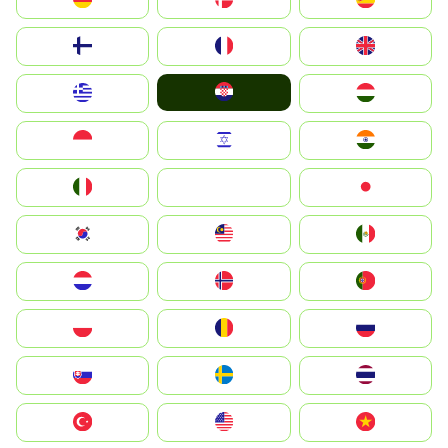
Suomi
France
United Kingdom
Hrvatska
Greece
Magyarország
Indonesia
Israel
India
Italia
JA
Japan
South Korea
Malay
Mexico
Nederland
Norge
Portugal
Polska
România
Россия
Slovensko
Ruoŧŧa
ไทย
Türkiye
United States
Vietnam