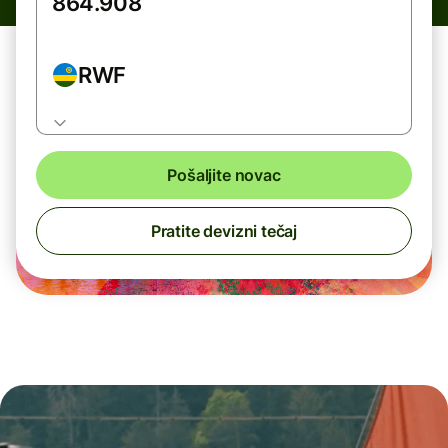
RWF
Pošaljite novac
Pratite devizni tečaj