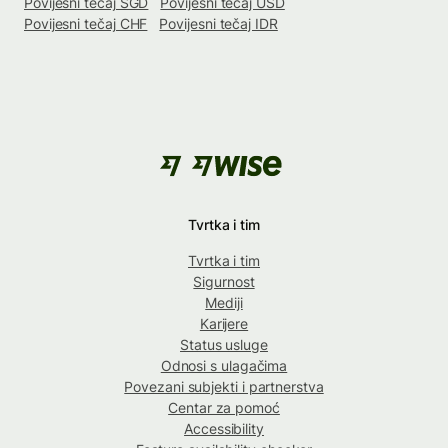
Povijesni tečaj SGD
Povijesni tečaj USD
Povijesni tečaj CHF
Povijesni tečaj IDR
Tvrtka i tim
Tvrtka i tim
Sigurnost
Mediji
Karijere
Status usluge
Odnosi s ulagačima
Povezani subjekti i partnerstva
Centar za pomoć
Accessibility