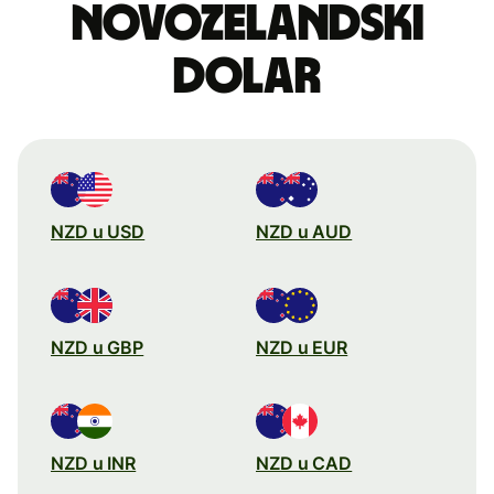
novozelandski
dolar
NZD u USD
NZD u AUD
NZD u GBP
NZD u EUR
NZD u INR
NZD u CAD