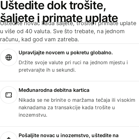
Uštedite dok trošite,
šaljete i primate uplate
Uštedite novac kada šaljete, trošite i primate uplate
u više od 40 valuta. Sve što trebate, na jednom
računu, kad god vam zatreba.
Upravljajte novcem u pokretu globalno.
Držite svoje valute pri ruci na jednom mjestu i
pretvarajte ih u sekundi.
Međunarodna debitna kartica
Nikada se ne brinite o maržama tečaja ili visokim
naknadama za transakcije kada trošite u
inozemstvu.
Pošaljite novac u inozemstvo, uštedite na