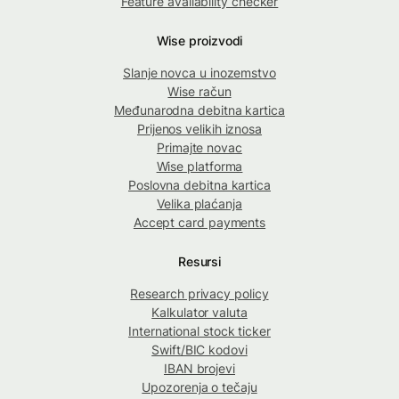
Feature availability checker
Wise proizvodi
Slanje novca u inozemstvo
Wise račun
Međunarodna debitna kartica
Prijenos velikih iznosa
Primajte novac
Wise platforma
Poslovna debitna kartica
Velika plaćanja
Accept card payments
Resursi
Research privacy policy
Kalkulator valuta
International stock ticker
Swift/BIC kodovi
IBAN brojevi
Upozorenja o tečaju