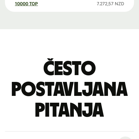
10000
TOP
7.272,57
NZD
Često
postavljana
pitanja