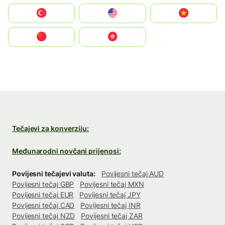
Türkiye
United States
Vietnam
中国
中國香港特別行政區
Tečajevi za konverziju:
Međunarodni novčani prijenosi:
Povijesni tečajevi valuta:
Povijesni tečaj AUD
Povijesni tečaj GBP
Povijesni tečaj MXN
Povijesni tečaj EUR
Povijesni tečaj JPY
Povijesni tečaj CAD
Povijesni tečaj INR
Povijesni tečaj NZD
Povijesni tečaj ZAR