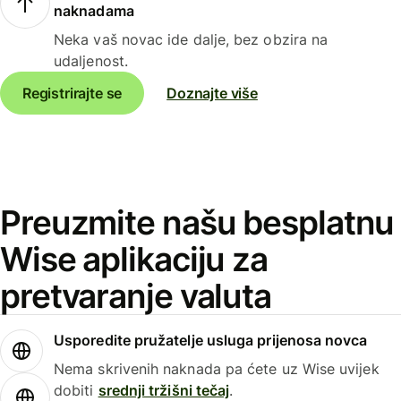
naknadama
Neka vaš novac ide dalje, bez obzira na
udaljenost.
Registrirajte se
Doznajte više
Preuzmite našu besplatnu
Wise aplikaciju za
pretvaranje valuta
Usporedite pružatelje usluga prijenosa novca
Nema skrivenih naknada pa ćete uz Wise uvijek
dobiti
srednji tržišni tečaj
.