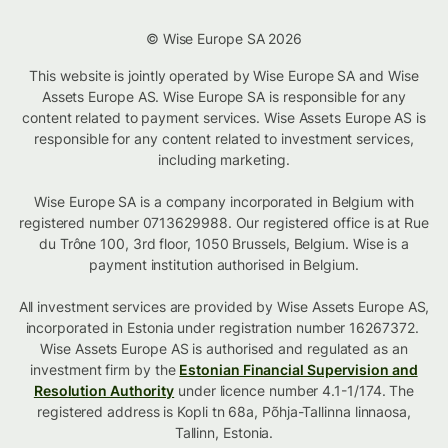
© Wise Europe SA 2026
This website is jointly operated by Wise Europe SA and Wise
Assets Europe AS. Wise Europe SA is responsible for any
content related to payment services. Wise Assets Europe AS is
responsible for any content related to investment services,
including marketing.
Wise Europe SA is a company incorporated in Belgium with
registered number 0713629988. Our registered office is at Rue
du Trône 100, 3rd floor, 1050 Brussels, Belgium. Wise is a
payment institution authorised in Belgium.
All investment services are provided by Wise Assets Europe AS,
incorporated in Estonia under registration number 16267372.
Wise Assets Europe AS is authorised and regulated as an
investment firm by the
Estonian Financial Supervision and
Resolution Authority
under licence number 4.1-1/174. The
registered address is Kopli tn 68a, Põhja-Tallinna linnaosa,
Tallinn, Estonia.