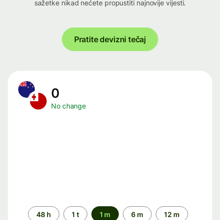
sažetke nikad nećete propustiti najnovije vijesti.
Pratite devizni tečaj
0
No change
Time
48 h
1 t
1 m
6 m
12 m