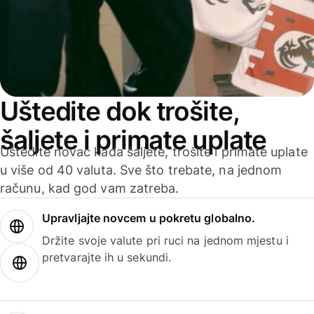
Uštedite dok trošite,
šaljete i primate uplate
Uštedite novac kada šaljete, trošite i primate uplate
u više od 40 valuta. Sve što trebate, na jednom
računu, kad god vam zatreba.
Upravljajte novcem u pokretu globalno.
Držite svoje valute pri ruci na jednom mjestu i
pretvarajte ih u sekundi.