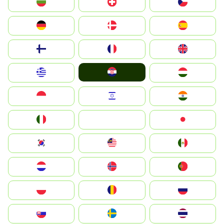
България
Switzerland
Czechia
Deutschland
Denmark
España
Suomi
France
United Kingdom
Hrvatska
Greece
Magyarország
Indonesia
Israel
India
Italia
JA
Japan
South Korea
Malay
Mexico
Nederland
Norge
Portugal
Polska
România
Россия
Slovensko
Ruoŧŧa
ไทย