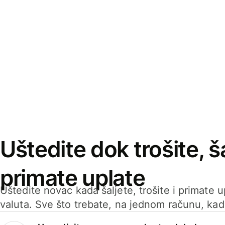
Uštedite dok trošite, ša
primate uplate
Uštedite novac kada šaljete, trošite i primate 
valuta. Sve što trebate, na jednom računu, ka