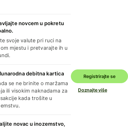
avljajte novcem u pokretu
balno.
te svoje valute pri ruci na
om mjestu i pretvarajte ih u
undi.
unarodna debitna kartica
Registrirajte se
ada se ne brinite o maržama
Doznajte više
ja ili visokim naknadama za
sakcije kada trošite u
zemstvu.
aljite novac u inozemstvo,