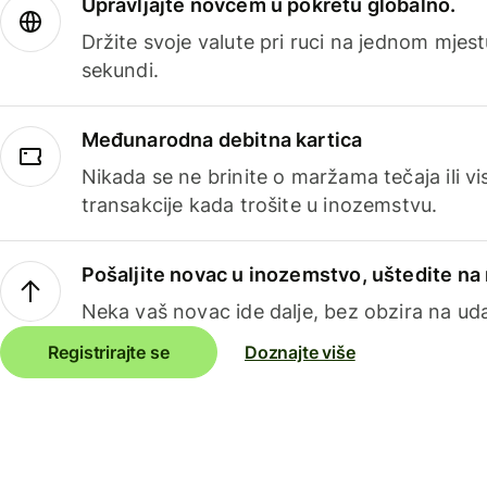
Upravljajte novcem u pokretu globalno.
Držite svoje valute pri ruci na jednom mjestu
sekundi.
Međunarodna debitna kartica
Nikada se ne brinite o maržama tečaja ili 
transakcije kada trošite u inozemstvu.
Pošaljite novac u inozemstvo, uštedite n
Neka vaš novac ide dalje, bez obzira na uda
Registrirajte se
Doznajte više