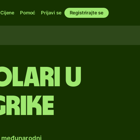
Cijene
Pomoć
Prijavi se
Registrirajte se
lari u
rike
e međunarodni