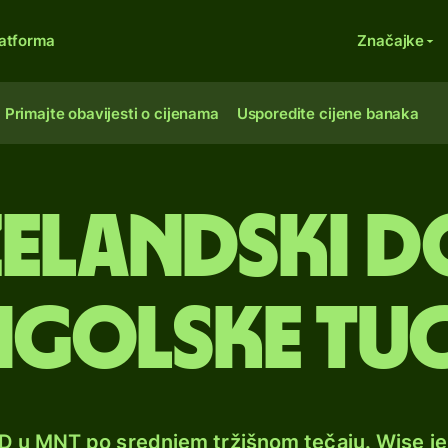
atforma
Značajke
Primajte obavijesti o cijenama
Usporedite cijene banaka
elandski do
golske tug
ZD u MNT po srednjem tržišnom tečaju. Wise j