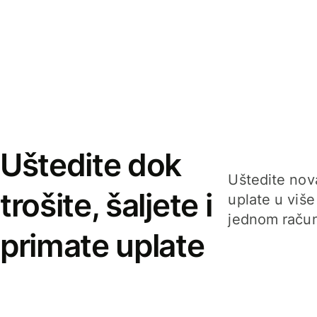
Uštedite dok
Uštedite nova
trošite, šaljete i
uplate u više
jednom račun
primate uplate