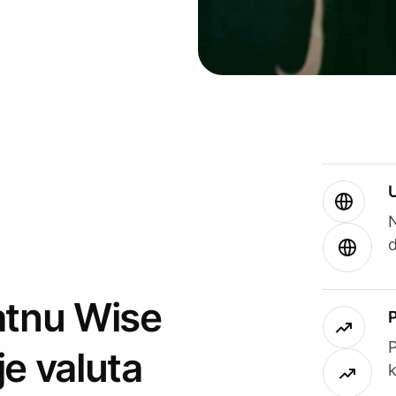
atnu Wise
P
je valuta