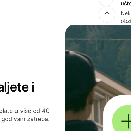
ušt
Nek
obzi
ljete i
uplate u više od 40
d god vam zatreba.