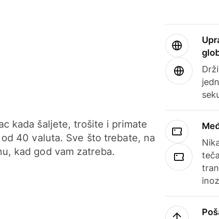
Upr
glo
Drži
jedn
sek
c kada šaljete, trošite i primate
Međ
 od 40 valuta. Sve što trebate, na
Nik
u, kad god vam zatreba.
teča
tran
ino
Poš