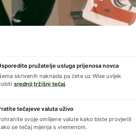
Usporedite pružatelje usluga prijenosa novca
Nema skrivenih naknada pa ćete uz Wise uvijek
dobiti
srednji tržišni tečaj
.
Pratite tečajeve valuta uživo
ohranite svoje omiljene valute kako biste provjerili
kako se tečaj mijenja s vremenom.