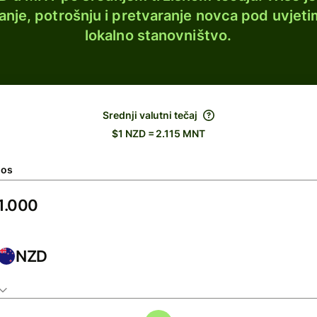
lanje, potrošnju i pretvaranje novca pod uvjeti
lokalno stanovništvo.
Srednji valutni tečaj
$1 NZD = 2.115 MNT
nos
NZD