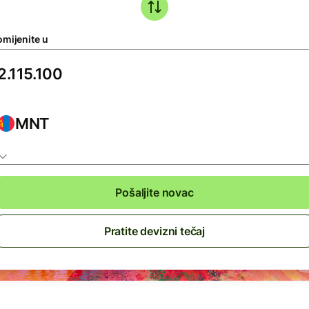
omijenite u
MNT
Pošaljite novac
Pratite devizni tečaj