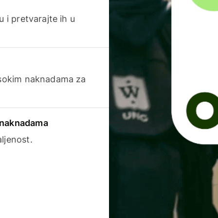
 i pretvarajte ih u
visokim naknadama za
a naknadama
ljenost.