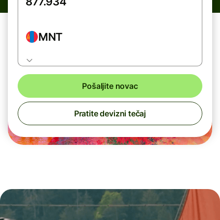
MNT
Pošaljite novac
Pratite devizni tečaj