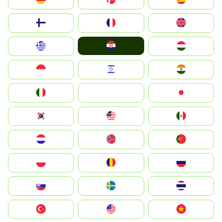
Suomi
France
United Kingdom
Hrvatska
Greece
Magyarország
Indonesia
Israel
India
Italia
JA
Japan
South Korea
Malay
Mexico
Nederland
Norge
Portugal
Polska
România
Россия
Slovensko
Ruoŧŧa
ไทย
Türkiye
United States
Vietnam