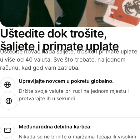
Uštedite dok trošite,
šaljete i primate uplate
Uštedite novac kada šaljete, trošite i primate uplate
u više od 40 valuta. Sve što trebate, na jednom
računu, kad god vam zatreba.
Upravljajte novcem u pokretu globalno.
Držite svoje valute pri ruci na jednom mjestu i
pretvarajte ih u sekundi.
Međunarodna debitna kartica
Nikada se ne brinite o maržama tečaja ili visokim