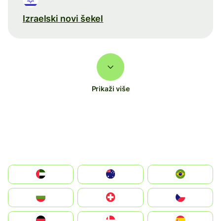
Izraelski novi šekel
Prikaži više
الإمارات العربية المتحدة
Australia
Brazil
България
Switzerland
Czechia
Deutschland
Denmark
España