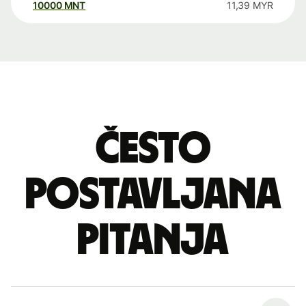
10000
MNT
11,39
MYR
Često
postavljana
pitanja