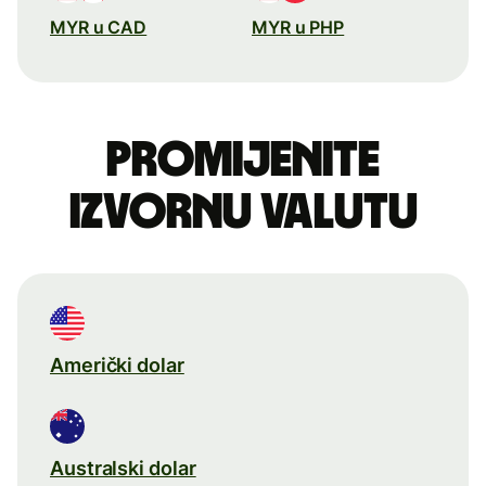
MYR u CAD
MYR u PHP
Promijenite
izvornu valutu
Američki dolar
Australski dolar