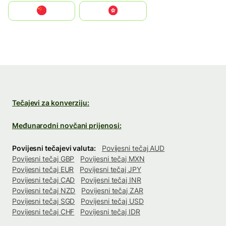
中国
中國香港特別行政區
Tečajevi za konverziju:
Međunarodni novčani prijenosi:
Povijesni tečajevi valuta:
Povijesni tečaj AUD
Povijesni tečaj GBP
Povijesni tečaj MXN
Povijesni tečaj EUR
Povijesni tečaj JPY
Povijesni tečaj CAD
Povijesni tečaj INR
Povijesni tečaj NZD
Povijesni tečaj ZAR
Povijesni tečaj SGD
Povijesni tečaj USD
Povijesni tečaj CHF
Povijesni tečaj IDR