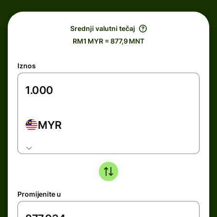
Srednji valutni tečaj
RM1 MYR = 877,9 MNT
Iznos
MYR
Promijenite u