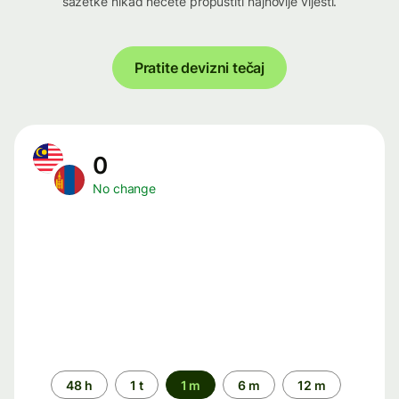
sažetke nikad nećete propustiti najnovije vijesti.
Pratite devizni tečaj
0
No change
Time
48 h
1 t
1 m
6 m
12 m
period