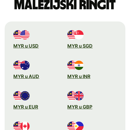
malezijski ringit
MYR u USD
MYR u SGD
MYR u AUD
MYR u INR
MYR u EUR
MYR u GBP