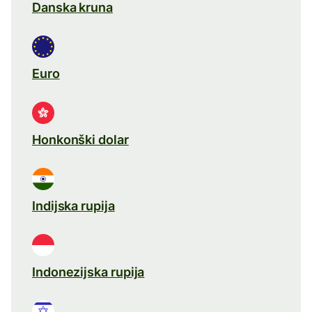
Danska kruna
Euro
Honkonški dolar
Indijska rupija
Indonezijska rupija