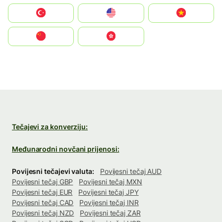
Türkiye
United States
Vietnam
中国
中國香港特別行政區
Tečajevi za konverziju:
Međunarodni novčani prijenosi:
Povijesni tečajevi valuta:
Povijesni tečaj AUD
Povijesni tečaj GBP
Povijesni tečaj MXN
Povijesni tečaj EUR
Povijesni tečaj JPY
Povijesni tečaj CAD
Povijesni tečaj INR
Povijesni tečaj NZD
Povijesni tečaj ZAR