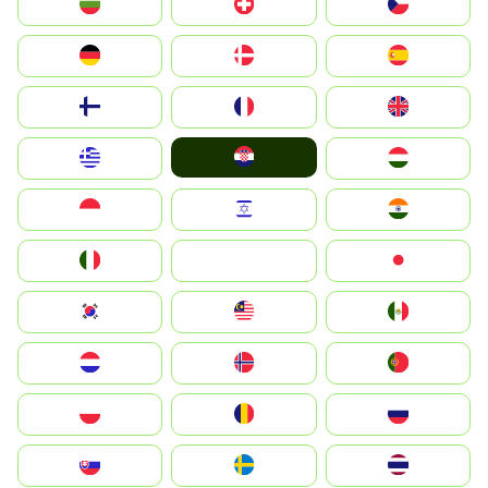
България
Switzerland
Czechia
Deutschland
Denmark
España
Suomi
France
United Kingdom
Hrvatska
Greece
Magyarország
Indonesia
Israel
India
Italia
JA
Japan
South Korea
Malay
Mexico
Nederland
Norge
Portugal
Polska
România
Россия
Slovensko
Ruoŧŧa
ไทย