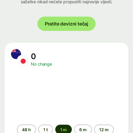
sažetke nikad nećete propustiti najnovije vijesti.
Pratite devizni tečaj
0
No change
Time
48 h
1 t
1 m
6 m
12 m