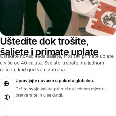
Uštedite dok trošite,
šaljete i primate uplate
Uštedite novac kada šaljete, trošite i primate uplate
u više od 40 valuta. Sve što trebate, na jednom
računu, kad god vam zatreba.
Upravljajte novcem u pokretu globalno.
Držite svoje valute pri ruci na jednom mjestu i
pretvarajte ih u sekundi.