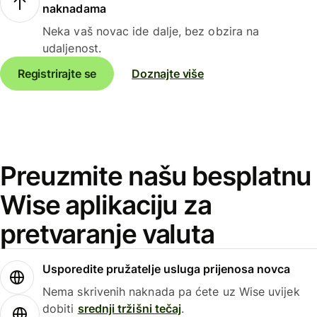
naknadama
Neka vaš novac ide dalje, bez obzira na
udaljenost.
Registrirajte se
Doznajte više
Preuzmite našu besplatnu
Wise aplikaciju za
pretvaranje valuta
Usporedite pružatelje usluga prijenosa novca
Nema skrivenih naknada pa ćete uz Wise uvijek
dobiti
srednji tržišni tečaj
.