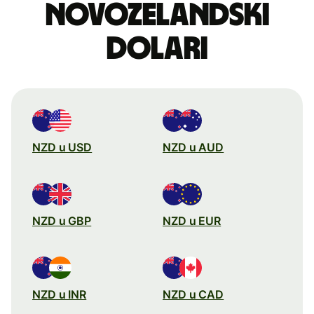
novozelandski
dolari
NZD u USD
NZD u AUD
NZD u GBP
NZD u EUR
NZD u INR
NZD u CAD