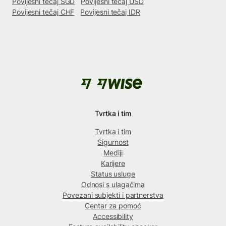
Povijesni tečaj SGD
Povijesni tečaj USD
Povijesni tečaj CHF
Povijesni tečaj IDR
Tvrtka i tim
Tvrtka i tim
Sigurnost
Mediji
Karijere
Status usluge
Odnosi s ulagačima
Povezani subjekti i partnerstva
Centar za pomoć
Accessibility