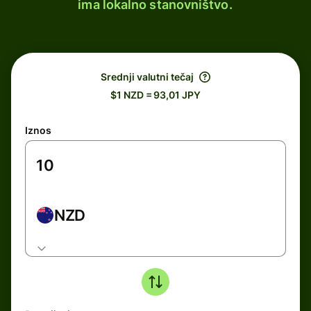
ima lokalno stanovništvo.
Srednji valutni tečaj
$1 NZD = 93,01 JPY
Iznos
NZD