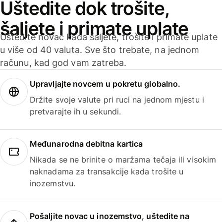
Uštedite dok trošite,
šaljete i primate uplate
Uštedite novac kada šaljete, trošite i primate uplate
u više od 40 valuta. Sve što trebate, na jednom
računu, kad god vam zatreba.
Upravljajte novcem u pokretu globalno.
Držite svoje valute pri ruci na jednom mjestu i
pretvarajte ih u sekundi.
Međunarodna debitna kartica
Nikada se ne brinite o maržama tečaja ili visokim
naknadama za transakcije kada trošite u
inozemstvu.
Pošaljite novac u inozemstvo, uštedite na