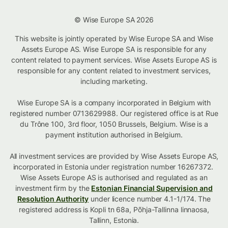
© Wise Europe SA 2026
This website is jointly operated by Wise Europe SA and Wise
Assets Europe AS. Wise Europe SA is responsible for any
content related to payment services. Wise Assets Europe AS is
responsible for any content related to investment services,
including marketing.
Wise Europe SA is a company incorporated in Belgium with
registered number 0713629988. Our registered office is at Rue
du Trône 100, 3rd floor, 1050 Brussels, Belgium. Wise is a
payment institution authorised in Belgium.
All investment services are provided by Wise Assets Europe AS,
incorporated in Estonia under registration number 16267372.
Wise Assets Europe AS is authorised and regulated as an
investment firm by the
Estonian Financial Supervision and
Resolution Authority
under licence number 4.1-1/174. The
registered address is Kopli tn 68a, Põhja-Tallinna linnaosa,
Tallinn, Estonia.