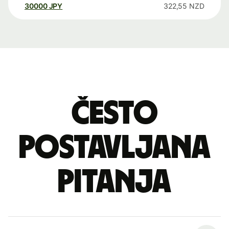
30000
JPY
322,55
NZD
Često
postavljana
pitanja