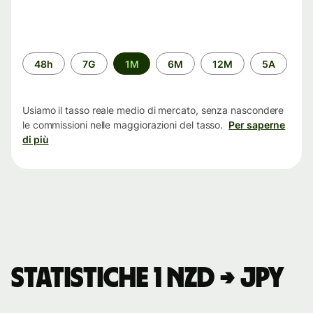
Periodo
48h
7G
1M
6M
12M
5A
di
tempo
Usiamo il tasso reale medio di mercato, senza nascondere
le commissioni nelle maggiorazioni del tasso.
Per saperne
di più
Statistiche 1 NZD → JPY