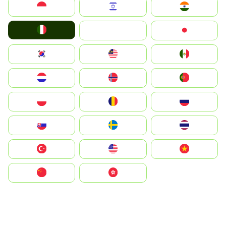
Indonesia
Israel
India
Italia
JA
Japan
South Korea
Malay
Mexico
Nederland
Norge
Portugal
Polska
România
Россия
Slovensko
Ruoŧŧa
ไทย
Türkiye
United States
Vietnam
中国
中國香港特別行政區