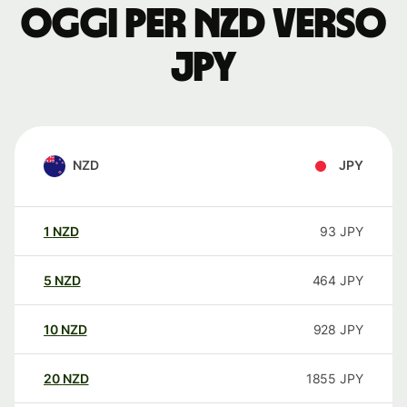
oggi per NZD verso
JPY
NZD
JPY
1
NZD
93
JPY
5
NZD
464
JPY
10
NZD
928
JPY
20
NZD
1855
JPY