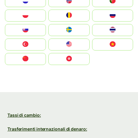
Nederland
Norge
Portugal
Polska
România
Россия
Slovensko
Ruoŧŧa
ไทย
Türkiye
United States
Vietnam
中国
中國香港特別行政區
Tassi di cambio:
Trasferimenti internazionali di denaro: