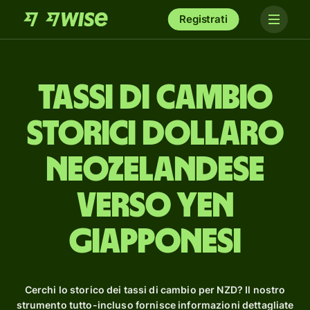
Registrati
Tassi di cambio
storici dollaro
neozelandese
verso yen
giapponesi
Cerchi lo storico dei tassi di cambio per NZD? Il nostro
strumento tutto-incluso fornisce informazioni dettagliate