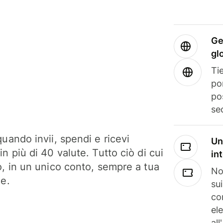
Ge
gl
Tie
po
po
se
uando invii, spendi e ricevi
Un
n più di 40 valute. Tutto ciò di cui
in
o, in un unico conto, sempre a tua
No
ne.
su
co
el
all