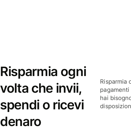
Risparmia ogni
Risparmia q
volta che invii,
pagamenti i
hai bisogn
spendi o ricevi
disposizio
denaro