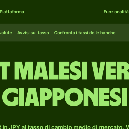
Piattaforma
Funzionalità
 valute
Avvisi sul tasso
Confronta i tassi delle banche
t malesi ve
giapponesi
in JPY al tasso di cambio medio di mercato. W