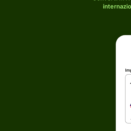
internazi
Im