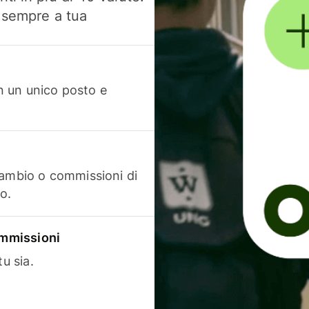
, sempre a tua
in un unico posto e
cambio o commissioni di
o.
commissioni
u sia.