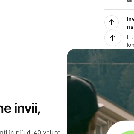
In
ri
Il
lo
e invii,
ti in più di 40 valute.