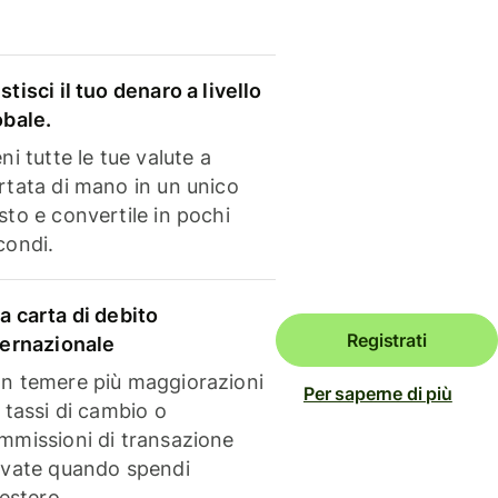
stisci il tuo denaro a livello
obale.
ni tutte le tue valute a
rtata di mano in un unico
sto e convertile in pochi
condi.
a carta di debito
Registrati
ternazionale
n temere più maggiorazioni
Per saperne di più
i tassi di cambio o
mmissioni di transazione
evate quando spendi
'estero.