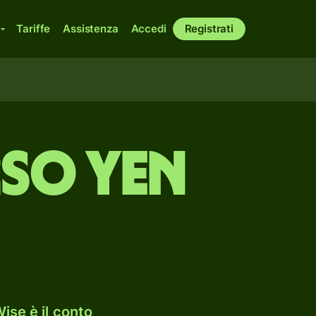
Tariffe
Assistenza
Accedi
Registrati
rso yen
ise è il conto