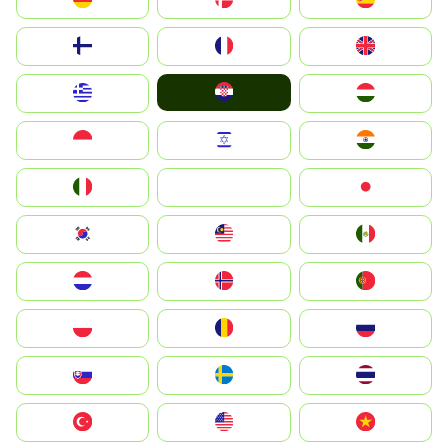
Suomi
France
United Kingdom
Hrvatska
Greece
Magyarország
Indonesia
Israel
India
Italia
JA
Japan
South Korea
Malay
Mexico
Nederland
Norge
Portugal
Polska
România
Россия
Slovensko
Ruoŧŧa
ไทย
Türkiye
United States
Vietnam