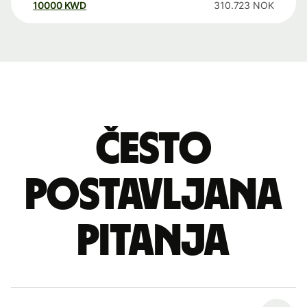
10000
KWD
310.723
NOK
Često
postavljana
pitanja