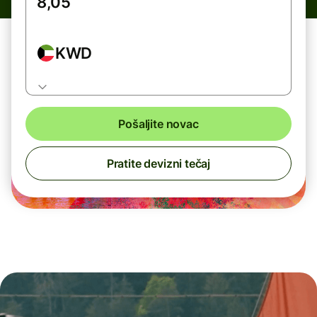
KWD
Pošaljite novac
Pratite devizni tečaj