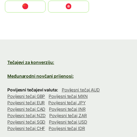
中国
中國香港特別行政區
Tečajevi za konverziju:
Međunarodni novčani prijenosi:
Povijesni tečajevi valuta:
Povijesni tečaj AUD
Povijesni tečaj GBP
Povijesni tečaj MXN
Povijesni tečaj EUR
Povijesni tečaj JPY
Povijesni tečaj CAD
Povijesni tečaj INR
Povijesni tečaj NZD
Povijesni tečaj ZAR
Povijesni tečaj SGD
Povijesni tečaj USD
Povijesni tečaj CHF
Povijesni tečaj IDR