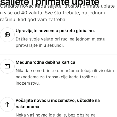
šaljete i primate uplate
Uštedite novac kada šaljete, trošite i primate uplate
u više od 40 valuta. Sve što trebate, na jednom
računu, kad god vam zatreba.
Upravljajte novcem u pokretu globalno.
Držite svoje valute pri ruci na jednom mjestu i
pretvarajte ih u sekundi.
Međunarodna debitna kartica
Nikada se ne brinite o maržama tečaja ili visokim
naknadama za transakcije kada trošite u
inozemstvu.
Pošaljite novac u inozemstvo, uštedite na
naknadama
Neka vaš novac ide dalje, bez obzira na