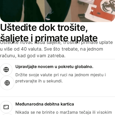
Uštedite dok trošite,
šaljete i primate uplate
Uštedite novac kada šaljete, trošite i primate uplate
u više od 40 valuta. Sve što trebate, na jednom
računu, kad god vam zatreba.
Upravljajte novcem u pokretu globalno.
Držite svoje valute pri ruci na jednom mjestu i
pretvarajte ih u sekundi.
Međunarodna debitna kartica
Nikada se ne brinite o maržama tečaja ili visokim