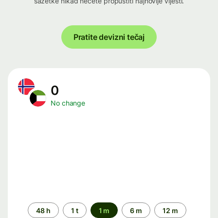
sažetke nikad nećete propustiti najnovije vijesti.
Pratite devizni tečaj
0
No change
Time
48 h
1 t
1 m
6 m
12 m
period