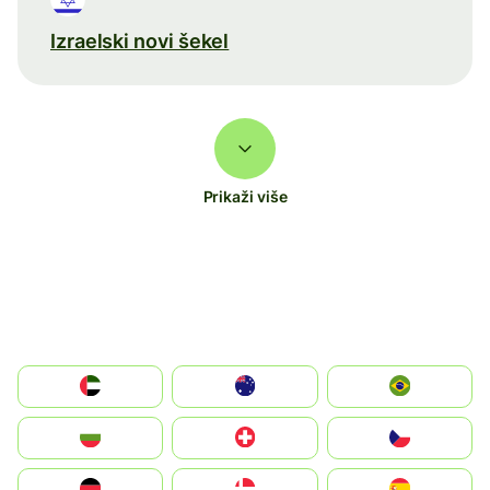
Izraelski novi šekel
Prikaži više
الإمارات العربية المتحدة
Australia
Brazil
България
Switzerland
Czechia
Deutschland
Denmark
España