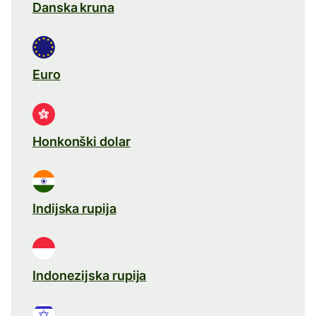
Danska kruna
Euro
Honkonški dolar
Indijska rupija
Indonezijska rupija