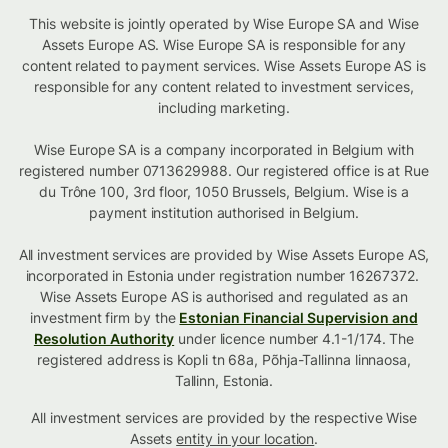
This website is jointly operated by Wise Europe SA and Wise
Assets Europe AS. Wise Europe SA is responsible for any
content related to payment services. Wise Assets Europe AS is
responsible for any content related to investment services,
including marketing.
Wise Europe SA is a company incorporated in Belgium with
registered number 0713629988. Our registered office is at Rue
du Trône 100, 3rd floor, 1050 Brussels, Belgium. Wise is a
payment institution authorised in Belgium.
All investment services are provided by Wise Assets Europe AS,
incorporated in Estonia under registration number 16267372.
Wise Assets Europe AS is authorised and regulated as an
investment firm by the
Estonian Financial Supervision and
Resolution Authority
under licence number 4.1-1/174. The
registered address is Kopli tn 68a, Põhja-Tallinna linnaosa,
Tallinn, Estonia.
All investment services are provided by the respective Wise
Assets
entity in your location
.