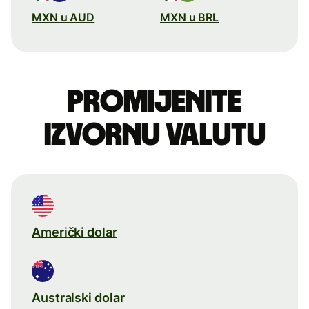
MXN u AUD
MXN u BRL
Promijenite
izvornu valutu
Američki dolar
Australski dolar