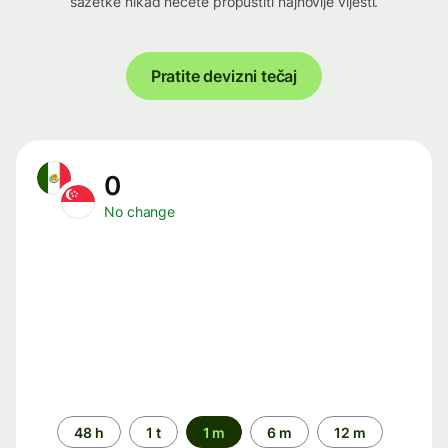
sažetke nikad nećete propustiti najnovije vijesti.
Pratite devizni tečaj
0
No change
Time
48 h
1 t
1 m
6 m
12 m
period