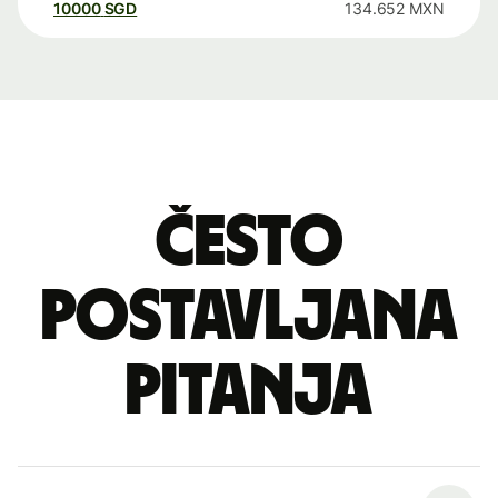
10000
SGD
134.652
MXN
Često
postavljana
pitanja