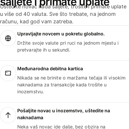
šaljete i primate uplate
Uštedite novac kada šaljete, trošite i primate uplate
u više od 40 valuta. Sve što trebate, na jednom
računu, kad god vam zatreba.
Upravljajte novcem u pokretu globalno.
Držite svoje valute pri ruci na jednom mjestu i
pretvarajte ih u sekundi.
Međunarodna debitna kartica
Nikada se ne brinite o maržama tečaja ili visokim
naknadama za transakcije kada trošite u
inozemstvu.
Pošaljite novac u inozemstvo, uštedite na
naknadama
Neka vaš novac ide dalje, bez obzira na