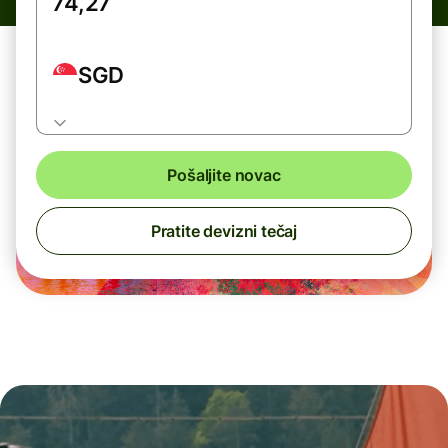
SGD
Pošaljite novac
Pratite devizni tečaj