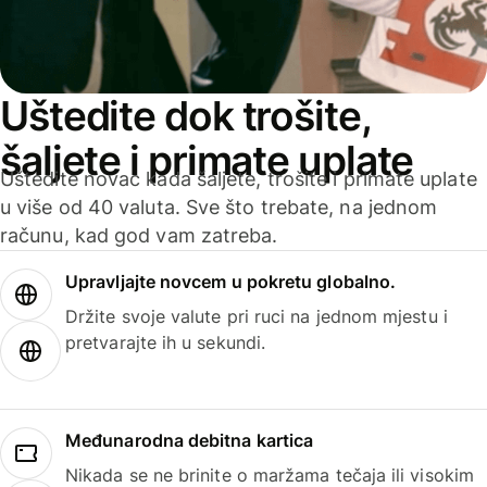
Uštedite dok trošite,
šaljete i primate uplate
Uštedite novac kada šaljete, trošite i primate uplate
u više od 40 valuta. Sve što trebate, na jednom
računu, kad god vam zatreba.
Upravljajte novcem u pokretu globalno.
Držite svoje valute pri ruci na jednom mjestu i
pretvarajte ih u sekundi.
Međunarodna debitna kartica
Nikada se ne brinite o maržama tečaja ili visokim