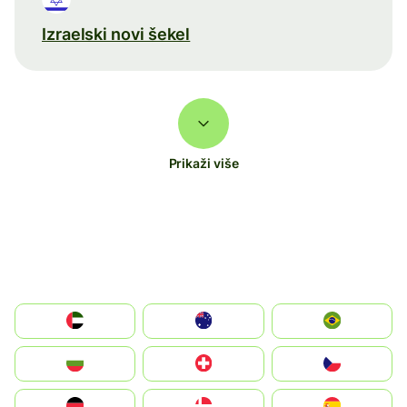
Izraelski novi šekel
Prikaži više
الإمارات العربية المتحدة
Australia
Brazil
България
Switzerland
Czechia
Deutschland
Denmark
España