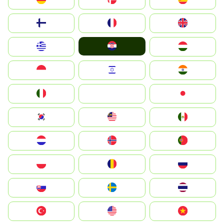
Suomi
France
United Kingdom
Hrvatska
Greece
Magyarország
Indonesia
Israel
India
Italia
JA
Japan
South Korea
Malay
Mexico
Nederland
Norge
Portugal
Polska
România
Россия
Slovensko
Ruoŧŧa
ไทย
Türkiye
United States
Vietnam