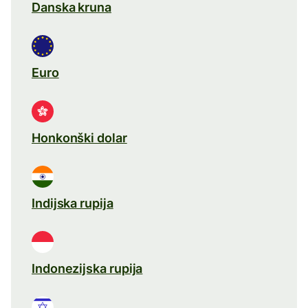
Danska kruna
Euro
Honkonški dolar
Indijska rupija
Indonezijska rupija