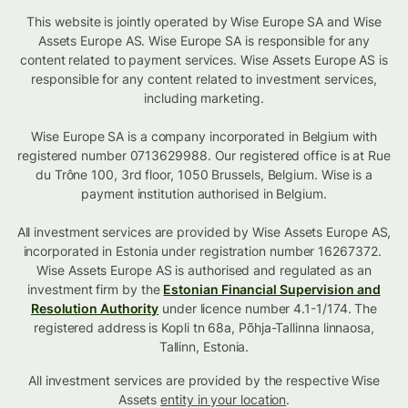
This website is jointly operated by Wise Europe SA and Wise
Assets Europe AS. Wise Europe SA is responsible for any
content related to payment services. Wise Assets Europe AS is
responsible for any content related to investment services,
including marketing.
Wise Europe SA is a company incorporated in Belgium with
registered number 0713629988. Our registered office is at Rue
du Trône 100, 3rd floor, 1050 Brussels, Belgium. Wise is a
payment institution authorised in Belgium.
All investment services are provided by Wise Assets Europe AS,
incorporated in Estonia under registration number 16267372.
Wise Assets Europe AS is authorised and regulated as an
investment firm by the
Estonian Financial Supervision and
Resolution Authority
under licence number 4.1-1/174. The
registered address is Kopli tn 68a, Põhja-Tallinna linnaosa,
Tallinn, Estonia.
All investment services are provided by the respective Wise
Assets
entity in your location
.