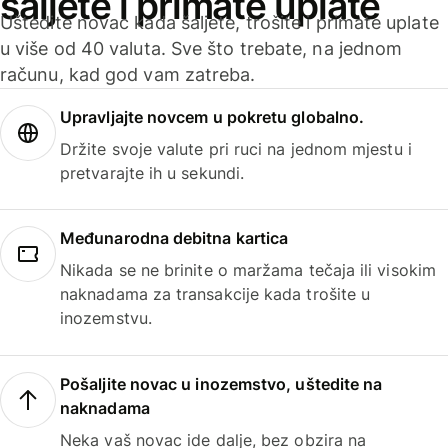
šaljete i primate uplate
Uštedite novac kada šaljete, trošite i primate uplate
u više od 40 valuta. Sve što trebate, na jednom
računu, kad god vam zatreba.
Upravljajte novcem u pokretu globalno.
Držite svoje valute pri ruci na jednom mjestu i
pretvarajte ih u sekundi.
Međunarodna debitna kartica
Nikada se ne brinite o maržama tečaja ili visokim
naknadama za transakcije kada trošite u
inozemstvu.
Pošaljite novac u inozemstvo, uštedite na
naknadama
Neka vaš novac ide dalje, bez obzira na