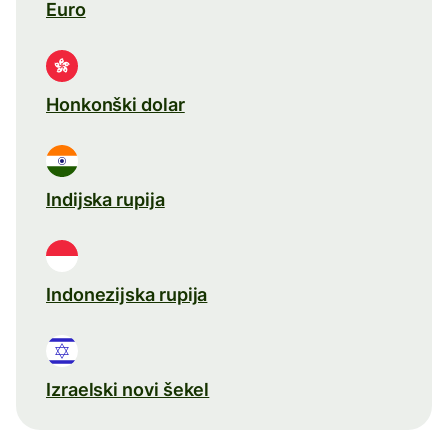
Euro
Honkonški dolar
Indijska rupija
Indonezijska rupija
Izraelski novi šekel