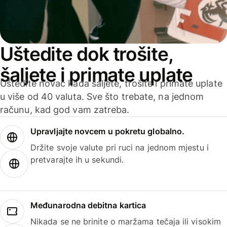
Uštedite dok trošite,
šaljete i primate uplate
Uštedite novac kada šaljete, trošite i primate uplate
u više od 40 valuta. Sve što trebate, na jednom
računu, kad god vam zatreba.
Upravljajte novcem u pokretu globalno.
Držite svoje valute pri ruci na jednom mjestu i
pretvarajte ih u sekundi.
Međunarodna debitna kartica
Nikada se ne brinite o maržama tečaja ili visokim