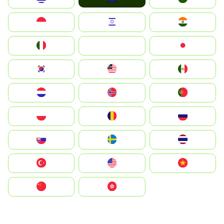
Indonesia
Israel
India
Italia
JA
Japan
South Korea
Malay
Mexico
Nederland
Norge
Portugal
Polska
România
Россия
Slovensko
Ruoŧŧa
ไทย
Türkiye
United States
Vietnam
中国
中國香港特別行政區