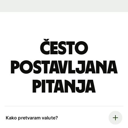
Često
postavljana
pitanja
Kako pretvaram valute?