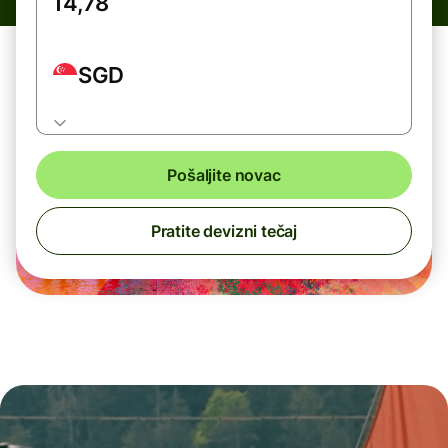
SGD
Pošaljite novac
Pratite devizni tečaj