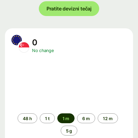
Pratite devizni tečaj
0
No change
Time
48 h
1 t
1 m
6 m
12 m
period
5 g