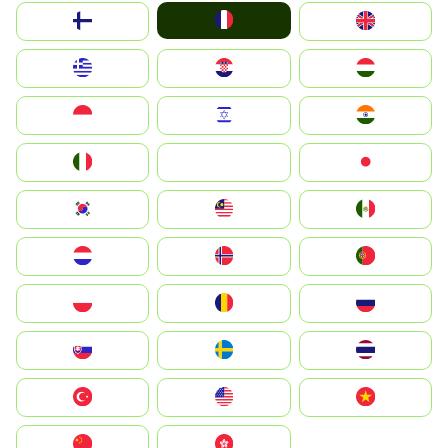
France
Suomi
United Kingdom
Greece
Hrvatska
Magyarország
Indonesia
Israel
India
Italia
JA
Japan
South Korea
Malay
Mexico
Nederland
Norge
Portugal
Polska
România
Россия
Slovensko
Ruoŧŧa
ไทย
Türkiye
United States
Vietnam
中国
中國香港特別行政區