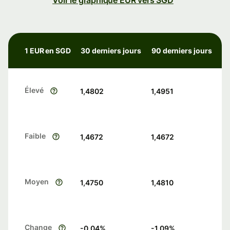
Voir le graphique EUR vers SGD
1 EUR en SGD
30 derniers jours
90 derniers jours
Élevé
1,4802
1,4951
Faible
1,4672
1,4672
Moyen
1,4750
1,4810
Change
-0.04
%
-1.09
%