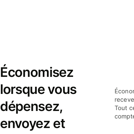
Économisez
lorsque vous
Économ
receve
dépensez,
Tout c
compte
envoyez et