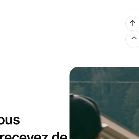
ous
 recevez de