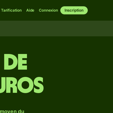
Tarification
Aide
Connexion
Inscription
 de
uros
 moyen du