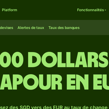
Platform
Fonctionnalités
 devises
Alertes de taux
Taux des banques
000 dollars
gapour en e
sez des SGD vers des EUR au taux de change