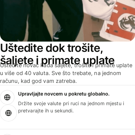
Uštedite dok trošite,
šaljete i primate uplate
Uštedite novac kada šaljete, trošite i primate uplate
u više od 40 valuta. Sve što trebate, na jednom
računu, kad god vam zatreba.
Upravljajte novcem u pokretu globalno.
Držite svoje valute pri ruci na jednom mjestu i
pretvarajte ih u sekundi.