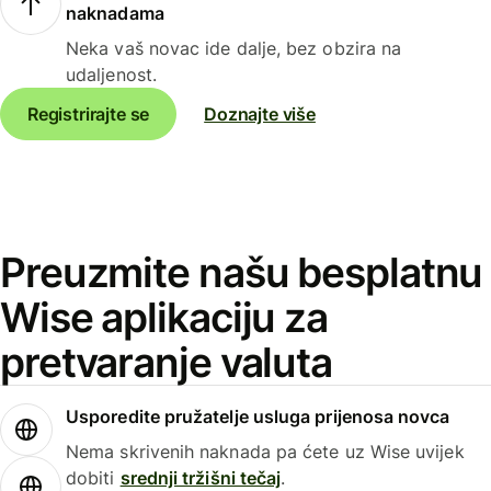
naknadama
Neka vaš novac ide dalje, bez obzira na
udaljenost.
Registrirajte se
Doznajte više
Preuzmite našu besplatnu
Wise aplikaciju za
pretvaranje valuta
Usporedite pružatelje usluga prijenosa novca
Nema skrivenih naknada pa ćete uz Wise uvijek
dobiti
srednji tržišni tečaj
.