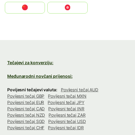
中国
中國香港特別行政區
Tečajevi za konverziju:
Međunarodni novčani prijenosi:
Povijesni tečajevi valuta:
Povijesni tečaj AUD
Povijesni tečaj GBP
Povijesni tečaj MXN
Povijesni tečaj EUR
Povijesni tečaj JPY
Povijesni tečaj CAD
Povijesni tečaj INR
Povijesni tečaj NZD
Povijesni tečaj ZAR
Povijesni tečaj SGD
Povijesni tečaj USD
Povijesni tečaj CHF
Povijesni tečaj IDR