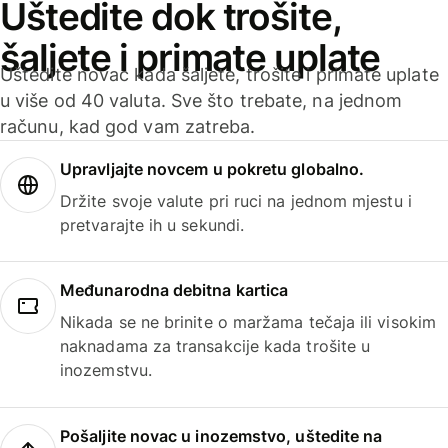
Uštedite dok trošite,
šaljete i primate uplate
Uštedite novac kada šaljete, trošite i primate uplate
u više od 40 valuta. Sve što trebate, na jednom
računu, kad god vam zatreba.
Upravljajte novcem u pokretu globalno.
Držite svoje valute pri ruci na jednom mjestu i
pretvarajte ih u sekundi.
Međunarodna debitna kartica
Nikada se ne brinite o maržama tečaja ili visokim
naknadama za transakcije kada trošite u
inozemstvu.
Pošaljite novac u inozemstvo, uštedite na