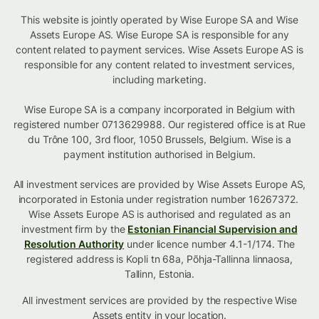
This website is jointly operated by Wise Europe SA and Wise
Assets Europe AS. Wise Europe SA is responsible for any
content related to payment services. Wise Assets Europe AS is
responsible for any content related to investment services,
including marketing.
Wise Europe SA is a company incorporated in Belgium with
registered number 0713629988. Our registered office is at Rue
du Trône 100, 3rd floor, 1050 Brussels, Belgium. Wise is a
payment institution authorised in Belgium.
All investment services are provided by Wise Assets Europe AS,
incorporated in Estonia under registration number 16267372.
Wise Assets Europe AS is authorised and regulated as an
investment firm by the
Estonian Financial Supervision and
Resolution Authority
under licence number 4.1-1/174. The
registered address is Kopli tn 68a, Põhja-Tallinna linnaosa,
Tallinn, Estonia.
All investment services are provided by the respective Wise
Assets
entity in your location
.