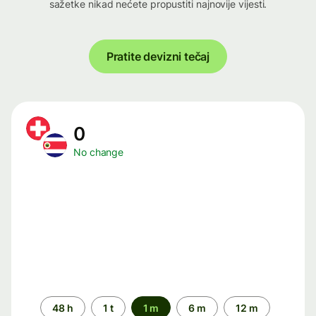
sažetke nikad nećete propustiti najnovije vijesti.
Pratite devizni tečaj
0
No change
Time
48 h
1 t
1 m
6 m
12 m