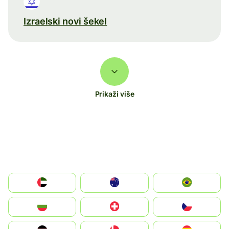
Izraelski novi šekel
Prikaži više
الإمارات العربية المتحدة
Australia
Brazil
България
Switzerland
Czechia