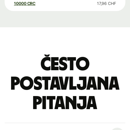
10000
CRC
17,96
CHF
Često
postavljana
pitanja