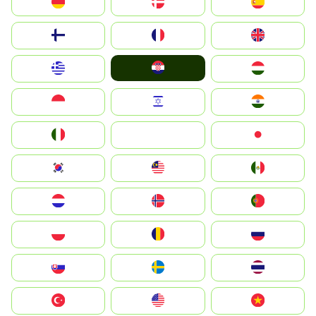
Deutschland
Denmark
España
Suomi
France
United Kingdom
Hrvatska
Greece
Magyarország
Indonesia
Israel
India
Italia
JA
Japan
South Korea
Malay
Mexico
Nederland
Norge
Portugal
Polska
România
Россия
Slovensko
Ruoŧŧa
ไทย
Türkiye
United States
Vietnam