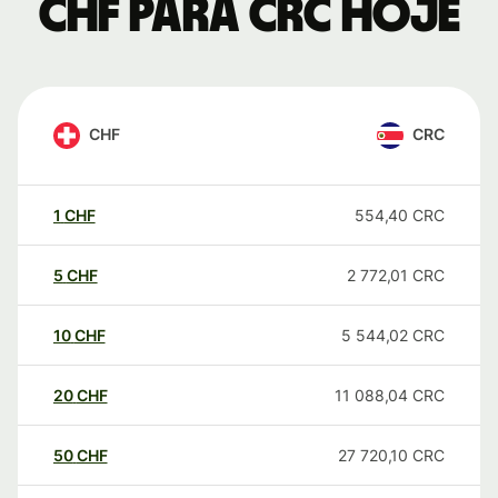
CHF para CRC hoje
CHF
CRC
1
CHF
554,40
CRC
5
CHF
2 772,01
CRC
10
CHF
5 544,02
CRC
20
CHF
11 088,04
CRC
50
CHF
27 720,10
CRC