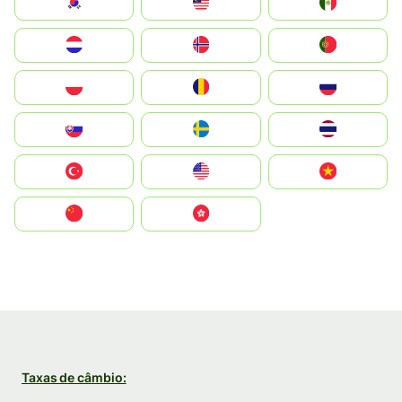
South Korea
Malay
Mexico
Nederland
Norge
Portugal
Polska
România
Россия
Slovensko
Ruoŧŧa
ไทย
Türkiye
United States
Vietnam
中国
中國香港特別行政區
Taxas de câmbio: