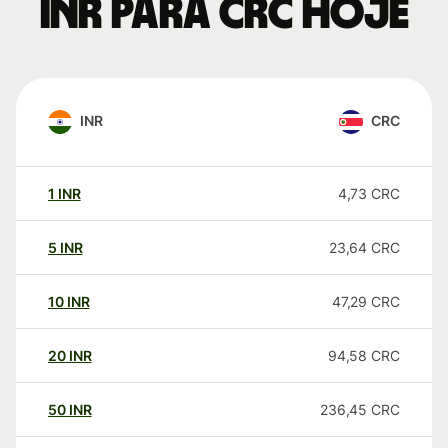
INR para CRC hoje
INR
CRC
1
INR
4,73
CRC
5
INR
23,64
CRC
10
INR
47,29
CRC
20
INR
94,58
CRC
50
INR
236,45
CRC