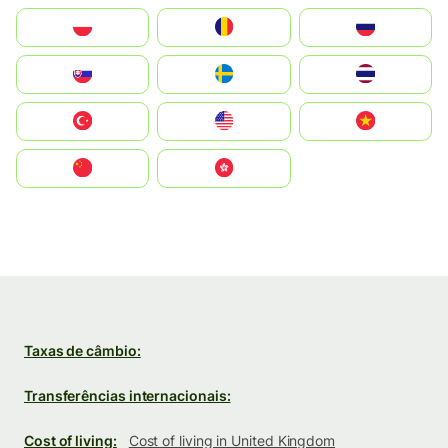
Polska
România
Россия
Slovensko
Ruoŧŧa
ไทย
Türkiye
United States
Vietnam
中国
中國香港特別行政區
Taxas de câmbio:
Transferências internacionais:
Cost of living:
Cost of living in United Kingdom