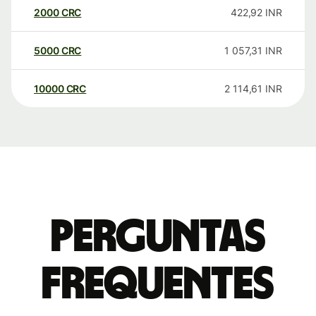
2000
CRC
422,92
INR
5000
CRC
1 057,31
INR
10000
CRC
2 114,61
INR
Perguntas
frequentes