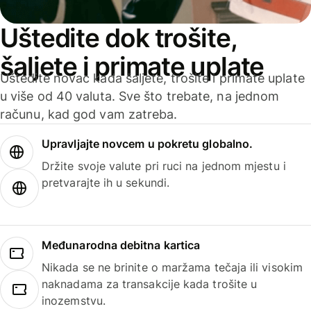
Uštedite dok trošite,
šaljete i primate uplate
Uštedite novac kada šaljete, trošite i primate uplate
u više od 40 valuta. Sve što trebate, na jednom
računu, kad god vam zatreba.
Upravljajte novcem u pokretu globalno.
Držite svoje valute pri ruci na jednom mjestu i
pretvarajte ih u sekundi.
Međunarodna debitna kartica
Nikada se ne brinite o maržama tečaja ili visokim
naknadama za transakcije kada trošite u
inozemstvu.