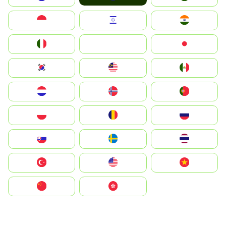
Indonesia
Israel
India
Italia
JA
Japan
South Korea
Malay
Mexico
Nederland
Norge
Portugal
Polska
România
Россия
Slovensko
Ruoŧŧa
ไทย
Türkiye
United States
Vietnam
中国
中國香港特別行政區