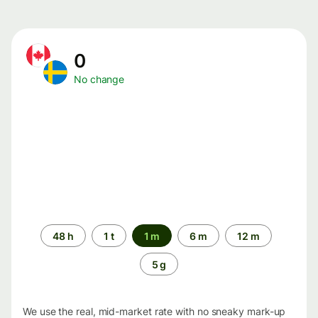
0
No change
Time
48 h
1 t
1 m
6 m
12 m
period
5 g
We use the real, mid-market rate with no sneaky mark-up