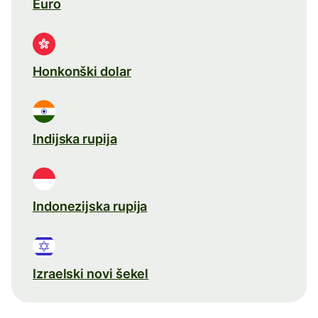
Euro
Honkonški dolar
Indijska rupija
Indonezijska rupija
Izraelski novi šekel