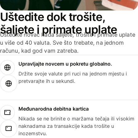
Uštedite dok trošite,
šaljete i primate uplate
Uštedite novac kada šaljete, trošite i primate uplate
u više od 40 valuta. Sve što trebate, na jednom
računu, kad god vam zatreba.
Upravljajte novcem u pokretu globalno.
Držite svoje valute pri ruci na jednom mjestu i
pretvarajte ih u sekundi.
Međunarodna debitna kartica
Nikada se ne brinite o maržama tečaja ili visokim
naknadama za transakcije kada trošite u
inozemstvu.