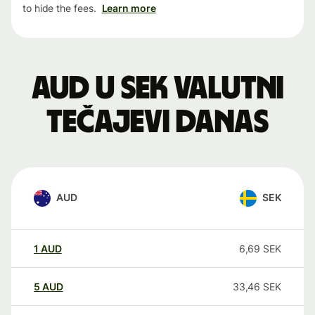
to hide the fees.
Learn more
AUD u SEK valutni
tečajevi danas
AUD
SEK
1
AUD
6,69
SEK
5
AUD
33,46
SEK