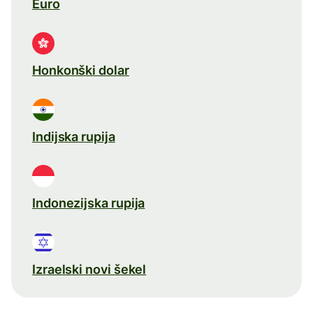
Euro
Honkonški dolar
Indijska rupija
Indonezijska rupija
Izraelski novi šekel