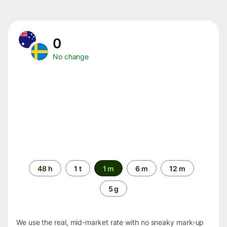
0
No change
Time
48 h
1 t
1 m
6 m
12 m
period
5 g
We use the real, mid-market rate with no sneaky mark-up