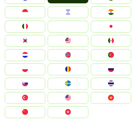
Indonesia
Israel
India
Italia
JA
Japan
South Korea
Malay
Mexico
Nederland
Norge
Portugal
Polska
România
Россия
Slovensko
Ruoŧŧa
ไทย
Türkiye
United States
Vietnam
中国
中國香港特別行政區