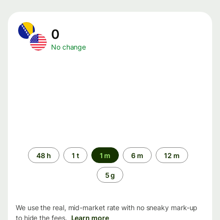
0
No change
Time
48 h
1 t
1 m
6 m
12 m
period
5 g
We use the real, mid-market rate with no sneaky mark-up
to hide the fees.
Learn more