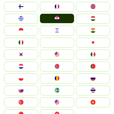
Suomi
France
United Kingdom
Hrvatska
Greece
Magyarország
Indonesia
Israel
India
Italia
JA
Japan
South Korea
Malay
Mexico
Nederland
Norge
Portugal
Polska
România
Россия
Slovensko
Ruoŧŧa
ไทย
Türkiye
United States
Vietnam