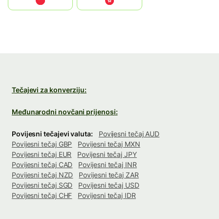
中国
中國香港特別行政區
Tečajevi za konverziju:
Međunarodni novčani prijenosi:
Povijesni tečajevi valuta:
Povijesni tečaj AUD
Povijesni tečaj GBP
Povijesni tečaj MXN
Povijesni tečaj EUR
Povijesni tečaj JPY
Povijesni tečaj CAD
Povijesni tečaj INR
Povijesni tečaj NZD
Povijesni tečaj ZAR
Povijesni tečaj SGD
Povijesni tečaj USD
Povijesni tečaj CHF
Povijesni tečaj IDR