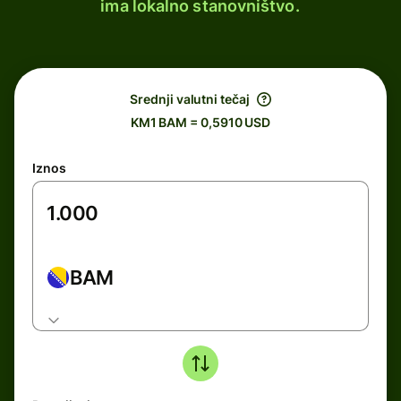
ima lokalno stanovništvo.
Srednji valutni tečaj
KM1 BAM = 0,5910 USD
Iznos
BAM