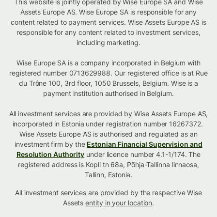
This website is jointly operated by Wise Europe SA and Wise
Assets Europe AS. Wise Europe SA is responsible for any
content related to payment services. Wise Assets Europe AS is
responsible for any content related to investment services,
including marketing.
Wise Europe SA is a company incorporated in Belgium with
registered number 0713629988. Our registered office is at Rue
du Trône 100, 3rd floor, 1050 Brussels, Belgium. Wise is a
payment institution authorised in Belgium.
All investment services are provided by Wise Assets Europe AS,
incorporated in Estonia under registration number 16267372.
Wise Assets Europe AS is authorised and regulated as an
investment firm by the
Estonian Financial Supervision and
Resolution Authority
under licence number 4.1-1/174. The
registered address is Kopli tn 68a, Põhja-Tallinna linnaosa,
Tallinn, Estonia.
All investment services are provided by the respective Wise
Assets
entity in your location
.