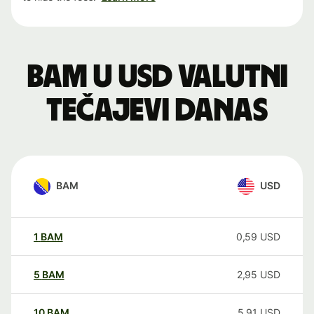
BAM u USD valutni
tečajevi danas
BAM
USD
1
BAM
0,59
USD
5
BAM
2,95
USD
10
BAM
5,91
USD