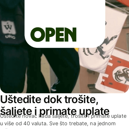
Uštedite dok trošite,
šaljete i primate uplate
Uštedite novac kada šaljete, trošite i primate uplate
u više od 40 valuta. Sve što trebate, na jednom