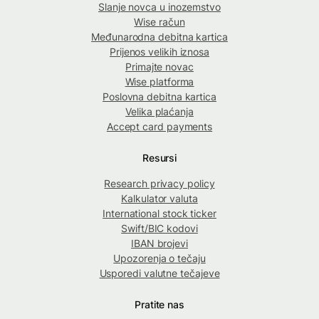
Slanje novca u inozemstvo
Wise račun
Međunarodna debitna kartica
Prijenos velikih iznosa
Primajte novac
Wise platforma
Poslovna debitna kartica
Velika plaćanja
Accept card payments
Resursi
Research privacy policy
Kalkulator valuta
International stock ticker
Swift/BIC kodovi
IBAN brojevi
Upozorenja o tečaju
Usporedi valutne tečajeve
Pratite nas