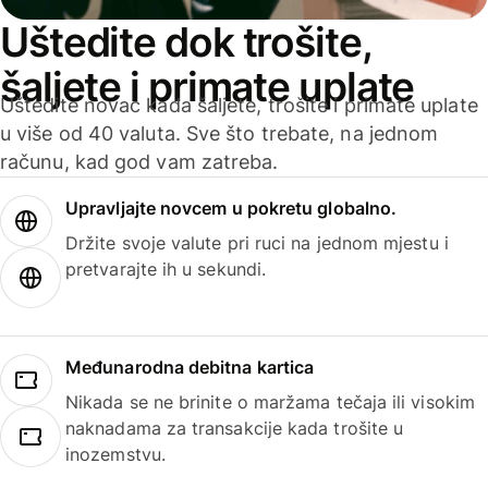
Uštedite dok trošite,
šaljete i primate uplate
Uštedite novac kada šaljete, trošite i primate uplate
u više od 40 valuta. Sve što trebate, na jednom
računu, kad god vam zatreba.
Upravljajte novcem u pokretu globalno.
Držite svoje valute pri ruci na jednom mjestu i
pretvarajte ih u sekundi.
Međunarodna debitna kartica
Nikada se ne brinite o maržama tečaja ili visokim
naknadama za transakcije kada trošite u
inozemstvu.