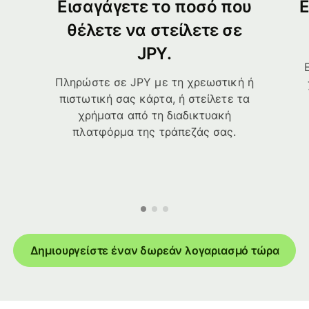
Εισαγάγετε το ποσό που
Ε
θέλετε να στείλετε σε
JPY.
Πληρώστε σε JPY με τη χρεωστική ή
πιστωτική σας κάρτα, ή στείλετε τα
χρήματα από τη διαδικτυακή
πλατφόρμα της τράπεζάς σας.
Δημιουργείστε έναν δωρεάν λογαριασμό τώρα