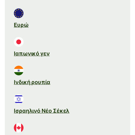
Ευρώ
Ιαπωνικό γεν
Ινδική ρουπία
Ισραηλινό Νέο Σέκελ