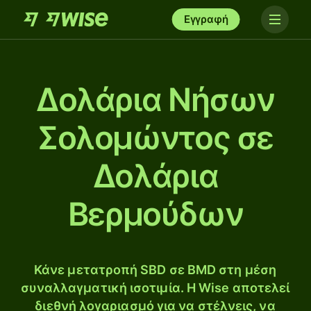
Εγγραφή
Δολάρια Νήσων
Σολομώντος σε
Δολάρια
Βερμούδων
Κάνε μετατροπή SBD σε BMD στη μέση
συναλλαγματική ισοτιμία. Η Wise αποτελεί
διεθνή λογαριασμό για να στέλνεις, να