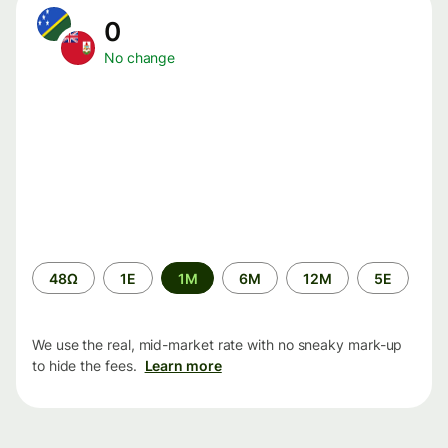
0
No change
Time
48Ω
1Ε
1M
6M
12M
5Ε
period
We use the real, mid-market rate with no sneaky mark-up
to hide the fees.
Learn more