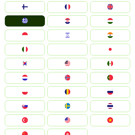
Suomi
France
United Kingdom
Greece
Hrvatska
Magyarország
Indonesia
Israel
India
Italia
JA
Japan
South Korea
Malay
Mexico
Nederland
Norge
Portugal
Polska
România
Россия
Slovensko
Ruoŧŧa
ไทย
Türkiye
United States
Vietnam
中国
中國香港特別行政區