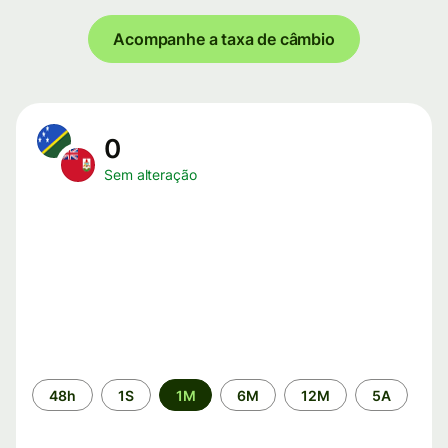
Acompanhe a taxa de câmbio
0
Sem alteração
Período
48h
1S
1M
6M
12M
5A
de
tempo