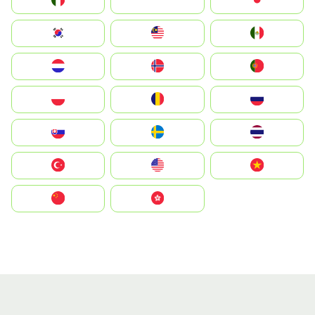
Italia
JA
Japan
South Korea
Malay
Mexico
Nederland
Norge
Portugal
Polska
România
Россия
Slovensko
Ruoŧŧa
ไทย
Türkiye
United States
Vietnam
中国
中國香港特別行政區