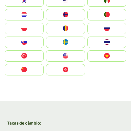
South Korea
Malay
Mexico
Nederland
Norge
Portugal
Polska
România
Россия
Slovensko
Ruoŧŧa
ไทย
Türkiye
United States
Vietnam
中国
中國香港特別行政區
Taxas de câmbio: