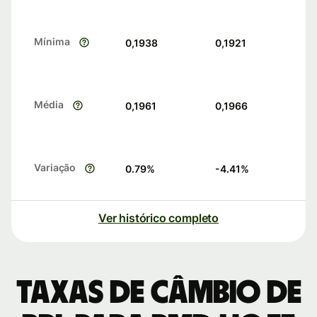
Mínima
0,1938
0,1921
Média
0,1961
0,1966
Variação
0.79
%
-4.41
%
Ver histórico completo
Taxas de câmbio de