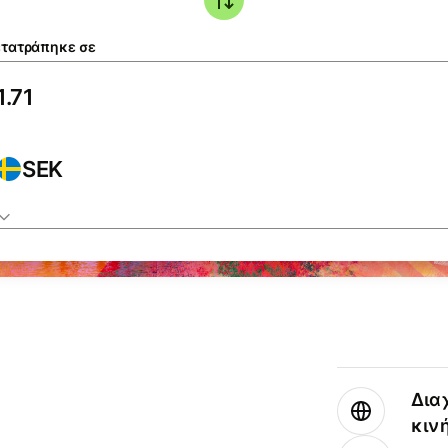
τατράπηκε σε
SEK
Δια
κιν