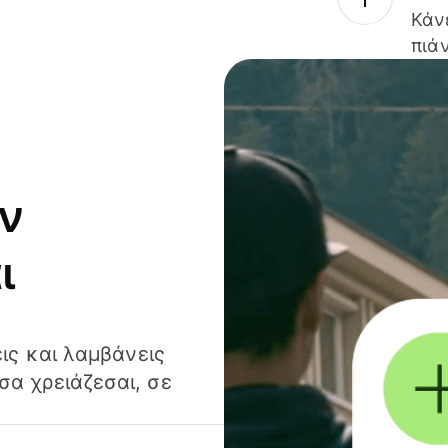
Κάν
πιάν
ν
ι
ις και λαμβάνεις
α χρειάζεσαι, σε