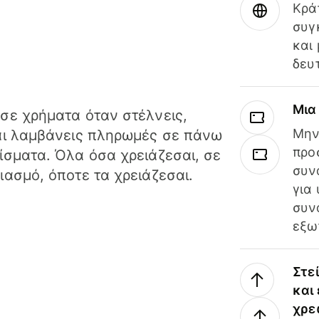
Κρά
συγ
και
δευ
Μια
σε χρήματα όταν στέλνεις,
Μην
αι λαμβάνεις πληρωμές σε πάνω
προ
ίσματα. Όλα όσα χρειάζεσαι, σε
συν
ιασμό, όποτε τα χρειάζεσαι.
για
συν
εξω
Στε
και
χρε