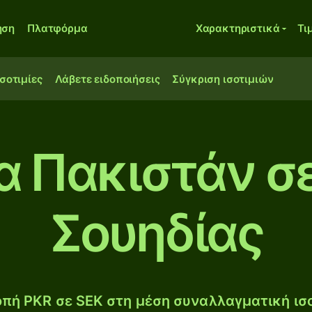
ηση
Πλατφόρμα
Χαρακτηριστικά
Τι
ισοτιμίες
Λάβετε ειδοποιήσεις
Σύγκριση ισοτιμιών
α Πακιστάν σ
Σουηδίας
πή PKR σε SEK στη μέση συναλλαγματική ισο