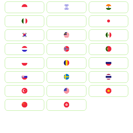
Indonesia
Israel
India
Italia
JA
Japan
South Korea
Malay
Mexico
Nederland
Norge
Portugal
Polska
România
Россия
Slovensko
Ruoŧŧa
ไทย
Türkiye
United States
Vietnam
中国
中國香港特別行政區