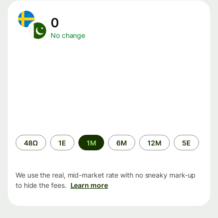
0
No change
Time
48Ω
1Ε
1M
6M
12M
5Ε
period
We use the real, mid-market rate with no sneaky mark-up
to hide the fees.
Learn more