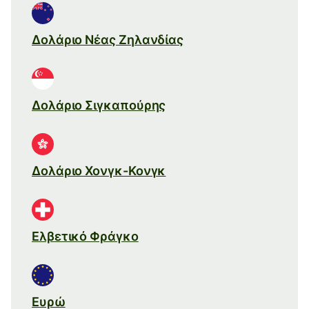
Δολάριο Νέας Ζηλανδίας
Δολάριο Σιγκαπούρης
Δολάριο Χονγκ-Κονγκ
Ελβετικό Φράγκο
Ευρώ