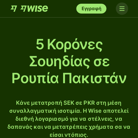
Εγγραφή
5 Κορόνες
Σουηδίας σε
Ρουπία Πακιστάν
Κάνε μετατροπή SEK σε PKR στη μέση
συναλλαγματική ισοτιμία. Η Wise αποτελεί
διεθνή λογαριασμό για να στέλνεις, να
δαπανάς και να μετατρέπεις χρήματα σα να
είσαι ντόπιος.