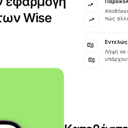
ν εφαρμογή
Παρακολ
Αποθήκευ
των Wise
πώς αλλά
Εντελώς 
Λήψη σε 
υπάρχουν