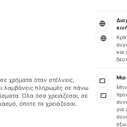
Δια
κιν
Κρά
συγ
και
δευ
Μια
σε χρήματα όταν στέλνεις,
Μην
αι λαμβάνεις πληρωμές σε πάνω
προ
ίσματα. Όλα όσα χρειάζεσαι, σε
συν
ιασμό, όποτε τα χρειάζεσαι.
για
συν
εξω