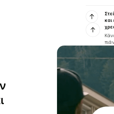
Στε
και
χρε
Κάν
πιάν
ν
ι