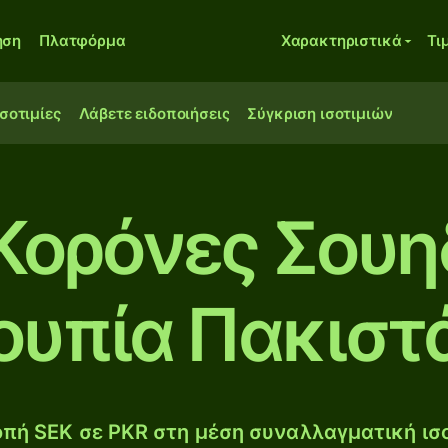
ηση
Πλατφόρμα
Χαρακτηριστικά
Τι
ισοτιμίες
Λάβετε ειδοποιήσεις
Σύγκριση ισοτιμιών
Κορόνες Σουη
ουπία Πακιστ
πή SEK σε PKR στη μέση συναλλαγματική ισο