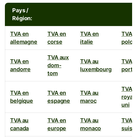
de
Pays /
TVA
Région:
appliqués
TVA en
TVA en
TVA en
TVA 
allemagne
corse
italie
polog
par
les
TVA aux
TVA en
TVA au
TVA a
dom-
andorre
luxembourg
portu
pays
tom
étrangers ?
TVA a
TVA en
TVA en
TVA au
roya
belgique
espagne
maroc
uni
TVA au
TVA en
TVA au
TVA 
canada
europe
monaco
suiss