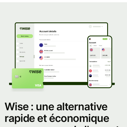
différents
taux
de
TVA
et
les
produits
auxquels
Wise : une alternative
ils
rapide et économique