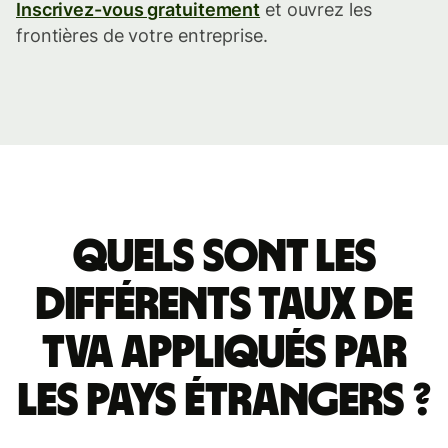
Inscrivez-vous gratuitement
et ouvrez les
frontières de votre entreprise.
Quels
Quels sont les
sont
différents taux de
les
TVA appliqués par
différents
les pays étrangers ?
taux