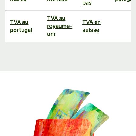
bas
TVA au
TVA au
TVA en
royaume-
portugal
suisse
uni