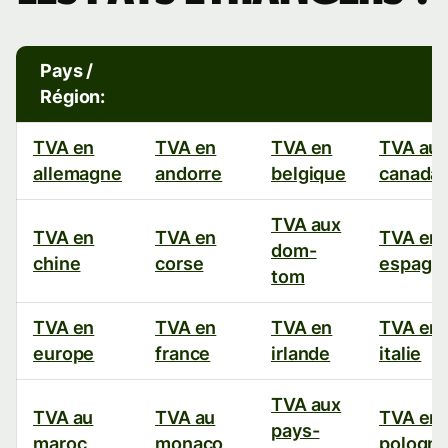
de
Pays /
TVA
Région:
appliqués
TVA en
TVA en
TVA en
TVA au
allemagne
andorre
belgique
canada
par
les
TVA aux
TVA en
TVA en
TVA en
dom-
chine
corse
espagn
pays
tom
étrangers ?
TVA en
TVA en
TVA en
TVA en
europe
france
irlande
italie
TVA aux
TVA au
TVA au
TVA en
pays-
maroc
monaco
pologn