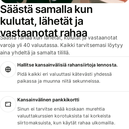
Säästä samalla kun
kulutat, lähetät ja
vastaanotat rahaa
Säästä rahaa kun lähetät, kulutat ja vastaanotat
varoja yli 40 valuutassa. Kaikki tarvitsemasi löytyy
aina yhdeltä ja samalta tilillä.
Hallitse kansainvälisiä rahansiirtoja lennosta.
Pidä kaikki eri valuuttasi kätevästi yhdessä
paikassa ja muunna niitä sekunneissa.
Kansainvälinen pankkikortti
Sinun ei tarvitse enää koskaan murehtia
valuuttakurssien korotuksista tai korkeista
siirtomaksuista, kun käytät rahaa ulkomailla.