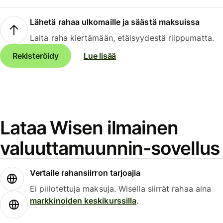
Lähetä rahaa ulkomaille ja säästä maksuissa
Laita raha kiertämään, etäisyydestä riippumatta.
Rekisteröidy
Lue lisää
Lataa Wisen ilmainen
valuuttamuunnin-sovellus
Vertaile rahansiirron tarjoajia
Ei piilotettuja maksuja. Wisella siirrät rahaa aina
markkinoiden keskikurssilla
.