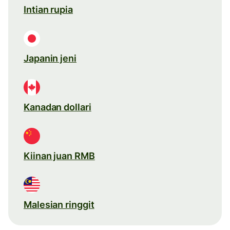
Intian rupia
Japanin jeni
Kanadan dollari
Kiinan juan RMB
Malesian ringgit