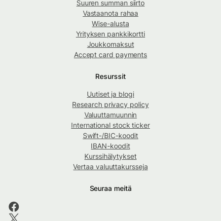
Suuren summan siirto
Vastaanota rahaa
Wise-alusta
Yrityksen pankkikortti
Joukkomaksut
Accept card payments
Resurssit
Uutiset ja blogi
Research privacy policy
Valuuttamuunnin
International stock ticker
Swift-/BIC-koodit
IBAN-koodit
Kurssihälytykset
Vertaa valuuttakursseja
Seuraa meitä