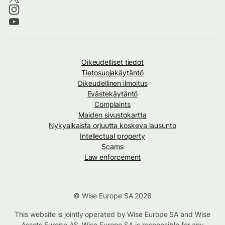
Oikeudelliset tiedot
Tietosuojakäytäntö
Oikeudellinen ilmoitus
Evästekäytäntö
Complaints
Maiden sivustokartta
Nykyaikaista orjuutta koskeva lausunto
Intellectual property
Scams
Law enforcement
© Wise Europe SA 2026
This website is jointly operated by Wise Europe SA and Wise
Assets Europe AS. Wise Europe SA is responsible for any