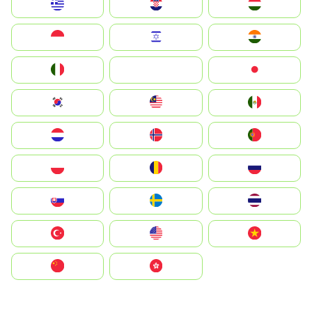
Greece
Hrvatska
Magyarország
Indonesia
Israel
India
Italia
JA
Japan
South Korea
Malay
Mexico
Nederland
Norge
Portugal
Polska
România
Россия
Slovensko
Ruoŧŧa
ไทย
Türkiye
United States
Vietnam
中国
中國香港特別行政區