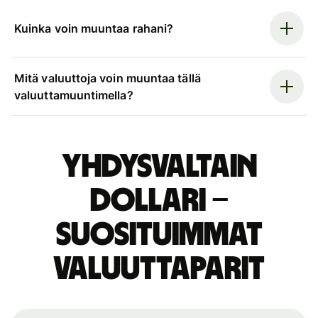
Kuinka voin muuntaa rahani?
Mitä valuuttoja voin muuntaa tällä
valuuttamuuntimella?
Yhdysvaltain
dollari –
suosituimmat
valuuttaparit