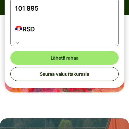
RSD
Lähetä rahaa
Seuraa valuuttakurssia