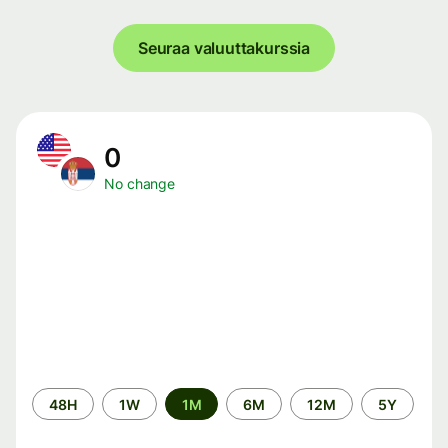
Seuraa valuuttakurssia
0
No change
Time
48H
1W
1M
6M
12M
5Y
period