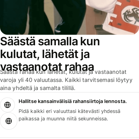
Säästä samalla kun
kulutat, lähetät ja
vastaanotat rahaa
Säästä rahaa kun lähetät, kulutat ja vastaanotat
varoja yli 40 valuutassa. Kaikki tarvitsemasi löytyy
aina yhdeltä ja samalta tilillä.
Hallitse kansainvälisiä rahansiirtoja lennosta.
Pidä kaikki eri valuuttasi kätevästi yhdessä
paikassa ja muunna niitä sekunneissa.