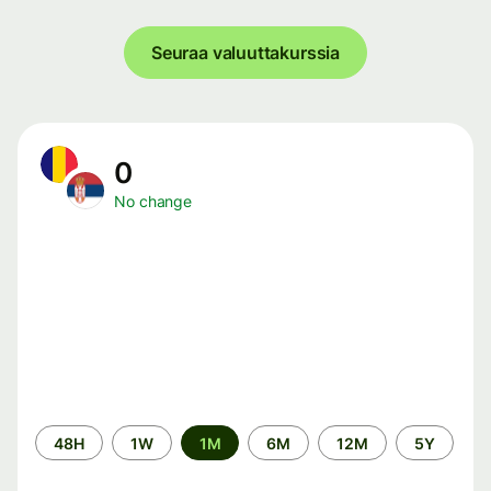
Seuraa valuuttakurssia
0
No change
Time
48H
1W
1M
6M
12M
5Y
period