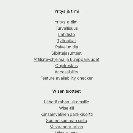
Yritys ja tiimi
Yritys ja tiimi
Turvallisuus
Lehdistö
Työpaikat
Palvelun tila
Sijoittajasuhteet
Affiliate-ohjelma ja kumppanuudet
Ohjekeskus
Accessibility
Feature availability checker
Wisen tuotteet
Lähetä rahaa ulkomaille
Wise-tili
Kansainvälinen pankkikortti
Suuren summan siirto
Vastaanota rahaa
Wise-alusta