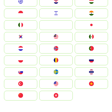
Greece
Hrvatska
Magyarország
Indonesia
Israel
India
Italia
JA
Japan
South Korea
Malay
Mexico
Nederland
Norge
Portugal
Polska
România
Россия
Slovensko
Ruoŧŧa
ไทย
Türkiye
United States
Vietnam
中国
中國香港特別行政區