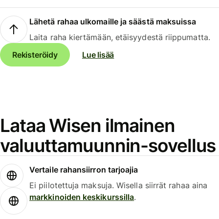
Lähetä rahaa ulkomaille ja säästä maksuissa
Laita raha kiertämään, etäisyydestä riippumatta.
Rekisteröidy
Lue lisää
Lataa Wisen ilmainen
valuuttamuunnin-sovellus
Vertaile rahansiirron tarjoajia
Ei piilotettuja maksuja. Wisella siirrät rahaa aina
markkinoiden keskikurssilla
.