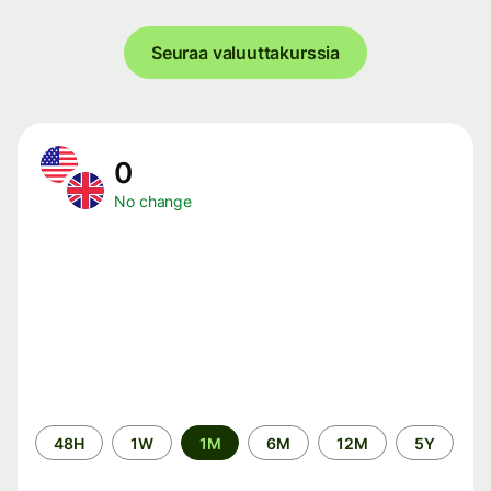
Seuraa valuuttakurssia
0
No change
Time
48H
1W
1M
6M
12M
5Y
period