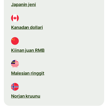
Japanin jeni
Kanadan dollari
Kiinan juan RMB
Malesian ringgit
Norjan kruunu