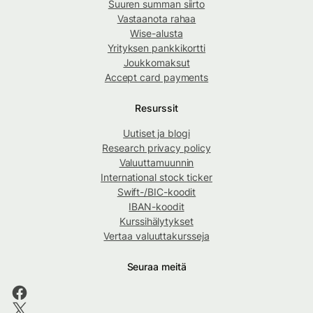
Suuren summan siirto
Vastaanota rahaa
Wise-alusta
Yrityksen pankkikortti
Joukkomaksut
Accept card payments
Resurssit
Uutiset ja blogi
Research privacy policy
Valuuttamuunnin
International stock ticker
Swift-/BIC-koodit
IBAN-koodit
Kurssihälytykset
Vertaa valuuttakursseja
Seuraa meitä