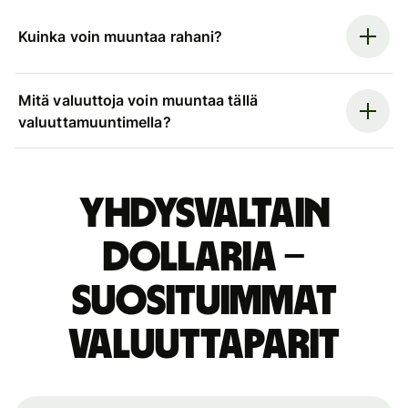
Kuinka voin muuntaa rahani?
Mitä valuuttoja voin muuntaa tällä
valuuttamuuntimella?
Yhdysvaltain
dollaria –
suosituimmat
valuuttaparit