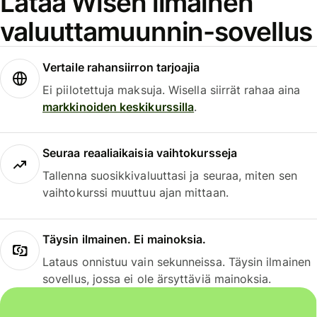
Lataa Wisen ilmainen
valuuttamuunnin-sovellus
Vertaile rahansiirron tarjoajia
Ei piilotettuja maksuja. Wisella siirrät rahaa aina
markkinoiden keskikurssilla
.
Seuraa reaaliaikaisia vaihtokursseja
Tallenna suosikkivaluuttasi ja seuraa, miten sen
vaihtokurssi muuttuu ajan mittaan.
Täysin ilmainen. Ei mainoksia.
Lataus onnistuu vain sekunneissa. Täysin ilmainen
sovellus, jossa ei ole ärsyttäviä mainoksia.