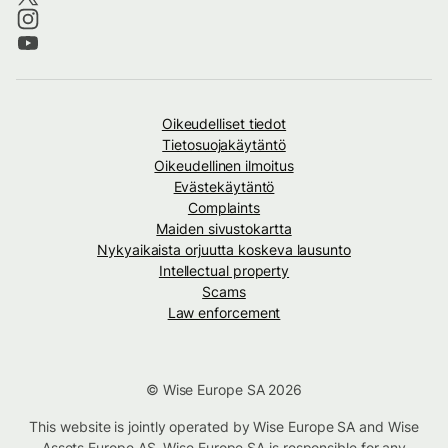
Oikeudelliset tiedot
Tietosuojakäytäntö
Oikeudellinen ilmoitus
Evästekäytäntö
Complaints
Maiden sivustokartta
Nykyaikaista orjuutta koskeva lausunto
Intellectual property
Scams
Law enforcement
© Wise Europe SA 2026
This website is jointly operated by Wise Europe SA and Wise
Assets Europe AS. Wise Europe SA is responsible for any