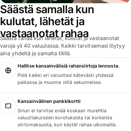
Säästä samalla kun
kulutat, lähetät ja
vastaanotat rahaa
Säästä rahaa kun lähetät, kulutat ja vastaanotat
varoja yli 40 valuutassa. Kaikki tarvitsemasi löytyy
aina yhdeltä ja samalta tilillä.
Hallitse kansainvälisiä rahansiirtoja lennosta.
Pidä kaikki eri valuuttasi kätevästi yhdessä
paikassa ja muunna niitä sekunneissa.
Kansainvälinen pankkikortti
Sinun ei tarvitse enää koskaan murehtia
valuuttakurssien korotuksista tai korkeista
siirtomaksuista, kun käytät rahaa ulkomailla.