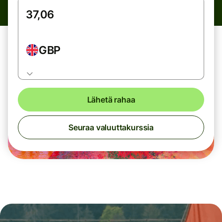
GBP
Lähetä rahaa
Seuraa valuuttakurssia