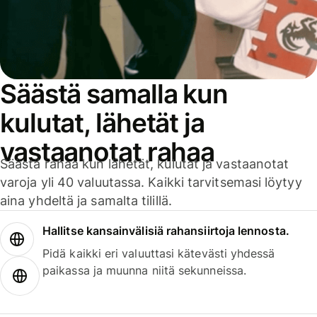
Säästä samalla kun
kulutat, lähetät ja
vastaanotat rahaa
Säästä rahaa kun lähetät, kulutat ja vastaanotat
varoja yli 40 valuutassa. Kaikki tarvitsemasi löytyy
aina yhdeltä ja samalta tilillä.
Hallitse kansainvälisiä rahansiirtoja lennosta.
Pidä kaikki eri valuuttasi kätevästi yhdessä
paikassa ja muunna niitä sekunneissa.