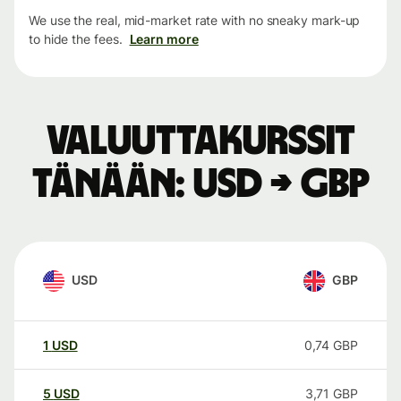
We use the real, mid-market rate with no sneaky mark-up
to hide the fees.
Learn more
Valuuttakurssit
tänään: USD → GBP
USD
GBP
1
USD
0,74
GBP
5
USD
3,71
GBP