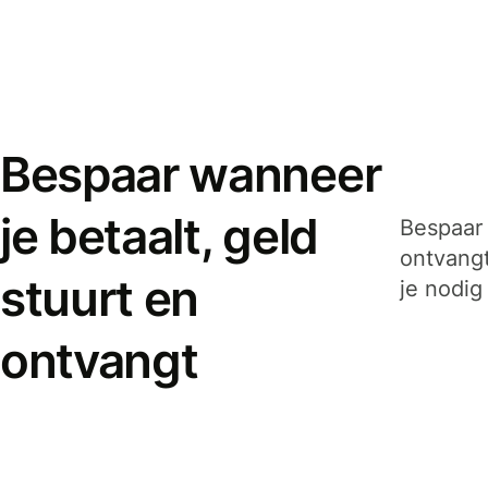
Bespaar wanneer
je betaalt, geld
Bespaar 
ontvangt
stuurt en
je nodig
ontvangt