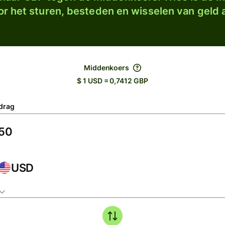
r het sturen, besteden en wisselen van geld a
Middenkoers
$ 1 USD = 0,7412 GBP
drag
USD