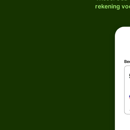
rekening voo
Be