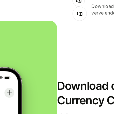
Downloade
vervelend
Download d
Currency C