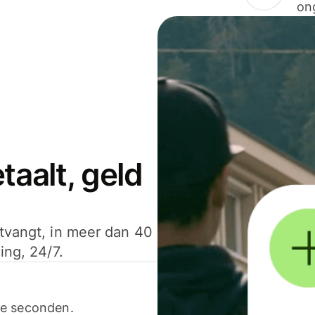
on
aalt, geld
ntvangt, in meer dan 40
ing, 24/7.
ele seconden.