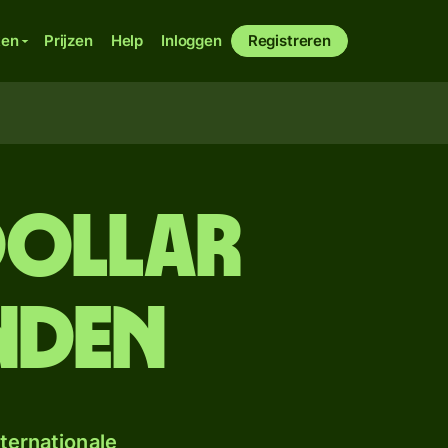
ken
Prijzen
Help
Inloggen
Registreren
dollar
nden
ternationale