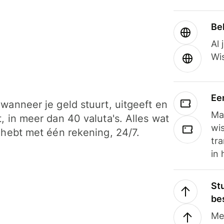
Be
Al 
Wi
Ee
wanneer je geld stuurt, uitgeeft en
Ma
, in meer dan 40 valuta's. Alles wat
wi
 hebt met één rekening, 24/7.
tra
in 
Stu
be
Me