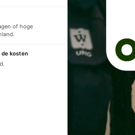
agen of hoge
nland.
p de kosten
d.