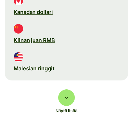
Kanadan dollari
Kiinan juan RMB
Malesian ringgit
Näytä lisää