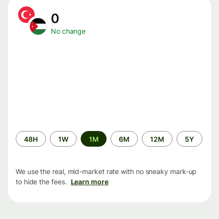
0
No change
Time
48H
1W
1M
6M
12M
5Y
period
We use the real, mid-market rate with no sneaky mark-up
to hide the fees.
Learn more