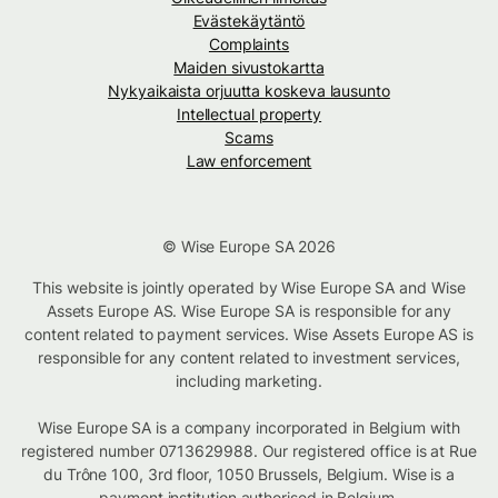
Evästekäytäntö
Complaints
Maiden sivustokartta
Nykyaikaista orjuutta koskeva lausunto
Intellectual property
Scams
Law enforcement
© Wise Europe SA 2026
This website is jointly operated by Wise Europe SA and Wise
Assets Europe AS. Wise Europe SA is responsible for any
content related to payment services. Wise Assets Europe AS is
responsible for any content related to investment services,
including marketing.
Wise Europe SA is a company incorporated in Belgium with
registered number 0713629988. Our registered office is at Rue
du Trône 100, 3rd floor, 1050 Brussels, Belgium. Wise is a
payment institution authorised in Belgium.