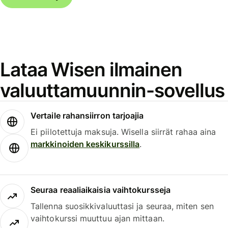
Lataa Wisen ilmainen
valuuttamuunnin-sovellus
Vertaile rahansiirron tarjoajia
Ei piilotettuja maksuja. Wisella siirrät rahaa aina
markkinoiden keskikurssilla
.
Seuraa reaaliaikaisia vaihtokursseja
Tallenna suosikkivaluuttasi ja seuraa, miten sen
vaihtokurssi muuttuu ajan mittaan.