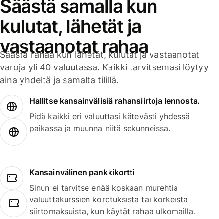
Säästä samalla kun
kulutat, lähetät ja
vastaanotat rahaa
Säästä rahaa kun lähetät, kulutat ja vastaanotat
varoja yli 40 valuutassa. Kaikki tarvitsemasi löytyy
aina yhdeltä ja samalta tilillä.
Hallitse kansainvälisiä rahansiirtoja lennosta.
Pidä kaikki eri valuuttasi kätevästi yhdessä
paikassa ja muunna niitä sekunneissa.
Kansainvälinen pankkikortti
Sinun ei tarvitse enää koskaan murehtia
valuuttakurssien korotuksista tai korkeista
siirtomaksuista, kun käytät rahaa ulkomailla.