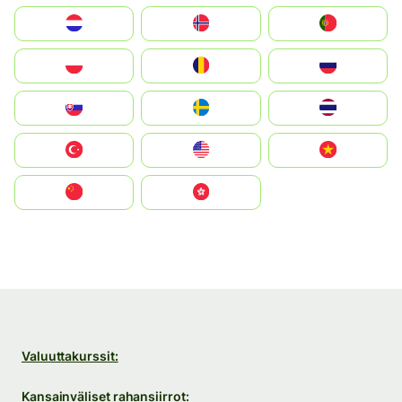
Nederland
Norge
Portugal
Polska
România
Россия
Slovensko
Ruoŧŧa
ไทย
Türkiye
United States
Vietnam
中国
中國香港特別行政區
Valuuttakurssit:
Kansainväliset rahansiirrot: