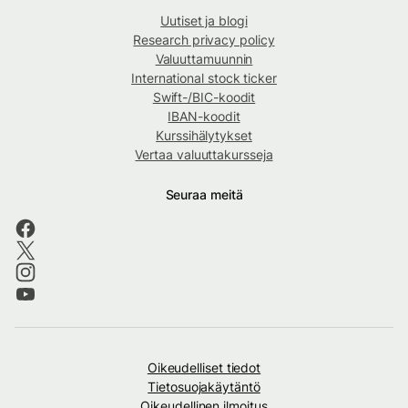
Uutiset ja blogi
Research privacy policy
Valuuttamuunnin
International stock ticker
Swift-/BIC-koodit
IBAN-koodit
Kurssihälytykset
Vertaa valuuttakursseja
Seuraa meitä
Oikeudelliset tiedot
Tietosuojakäytäntö
Oikeudellinen ilmoitus