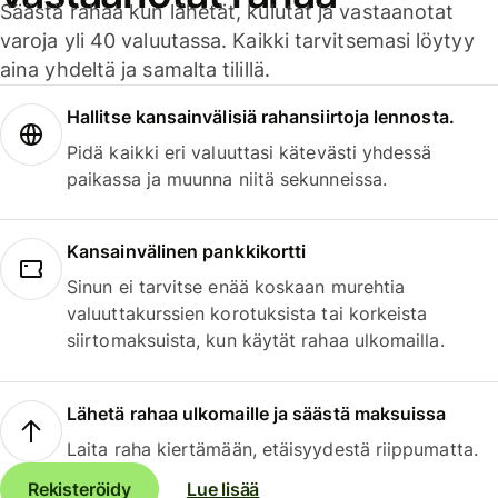
Säästä rahaa kun lähetät, kulutat ja vastaanotat
varoja yli 40 valuutassa. Kaikki tarvitsemasi löytyy
aina yhdeltä ja samalta tilillä.
Hallitse kansainvälisiä rahansiirtoja lennosta.
Pidä kaikki eri valuuttasi kätevästi yhdessä
paikassa ja muunna niitä sekunneissa.
Kansainvälinen pankkikortti
Sinun ei tarvitse enää koskaan murehtia
valuuttakurssien korotuksista tai korkeista
siirtomaksuista, kun käytät rahaa ulkomailla.
Lähetä rahaa ulkomaille ja säästä maksuissa
Laita raha kiertämään, etäisyydestä riippumatta.
Rekisteröidy
Lue lisää