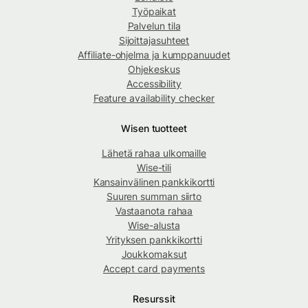
Työpaikat
Palvelun tila
Sijoittajasuhteet
Affiliate-ohjelma ja kumppanuudet
Ohjekeskus
Accessibility
Feature availability checker
Wisen tuotteet
Lähetä rahaa ulkomaille
Wise-tili
Kansainvälinen pankkikortti
Suuren summan siirto
Vastaanota rahaa
Wise-alusta
Yrityksen pankkikortti
Joukkomaksut
Accept card payments
Resurssit