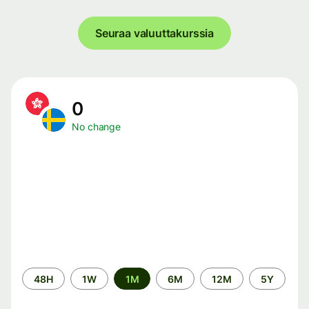
Seuraa valuuttakurssia
0
No change
Time
48H
1W
1M
6M
12M
5Y
period