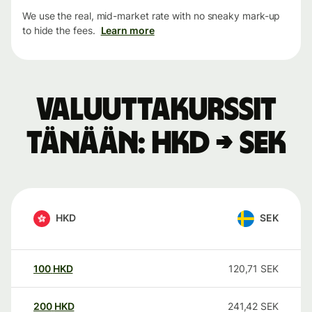
We use the real, mid-market rate with no sneaky mark-up
to hide the fees.
Learn more
Valuuttakurssit
tänään: HKD → SEK
HKD
SEK
100
HKD
120,71
SEK
200
HKD
241,42
SEK