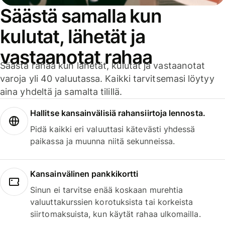
Säästä samalla kun
kulutat, lähetät ja
vastaanotat rahaa
Säästä rahaa kun lähetät, kulutat ja vastaanotat
varoja yli 40 valuutassa. Kaikki tarvitsemasi löytyy
aina yhdeltä ja samalta tilillä.
Hallitse kansainvälisiä rahansiirtoja lennosta.
Pidä kaikki eri valuuttasi kätevästi yhdessä
paikassa ja muunna niitä sekunneissa.
Kansainvälinen pankkikortti
Sinun ei tarvitse enää koskaan murehtia
valuuttakurssien korotuksista tai korkeista
siirtomaksuista, kun käytät rahaa ulkomailla.