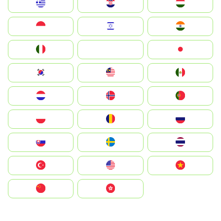
Greece
Hrvatska
Magyarország
Indonesia
Israel
India
Italia
JA
Japan
South Korea
Malay
Mexico
Nederland
Norge
Portugal
Polska
România
Россия
Slovensko
Ruoŧŧa
ไทย
Türkiye
United States
Vietnam
中国
中國香港特別行政區