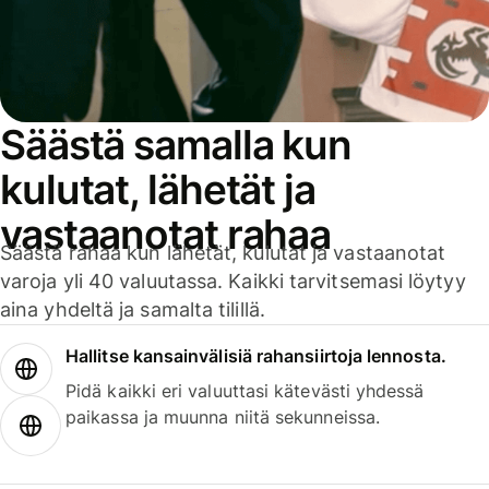
Säästä samalla kun
kulutat, lähetät ja
vastaanotat rahaa
Säästä rahaa kun lähetät, kulutat ja vastaanotat
varoja yli 40 valuutassa. Kaikki tarvitsemasi löytyy
aina yhdeltä ja samalta tilillä.
Hallitse kansainvälisiä rahansiirtoja lennosta.
Pidä kaikki eri valuuttasi kätevästi yhdessä
paikassa ja muunna niitä sekunneissa.