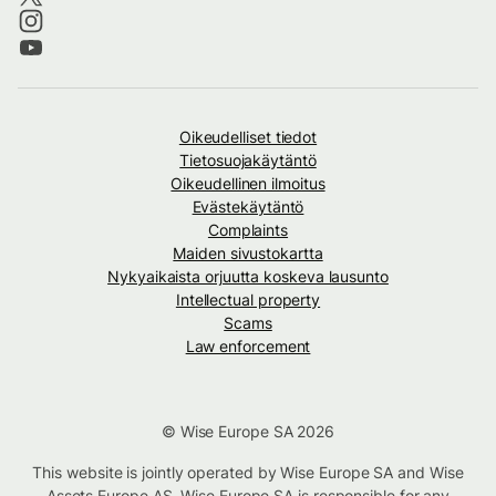
Oikeudelliset tiedot
Tietosuojakäytäntö
Oikeudellinen ilmoitus
Evästekäytäntö
Complaints
Maiden sivustokartta
Nykyaikaista orjuutta koskeva lausunto
Intellectual property
Scams
Law enforcement
© Wise Europe SA 2026
This website is jointly operated by Wise Europe SA and Wise
Assets Europe AS. Wise Europe SA is responsible for any