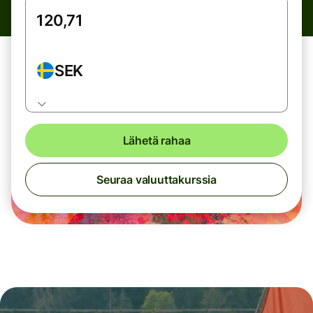
SEK
Lähetä rahaa
Seuraa valuuttakurssia