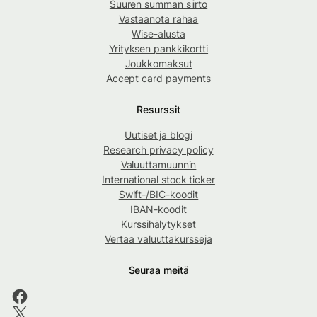
Suuren summan siirto
Vastaanota rahaa
Wise-alusta
Yrityksen pankkikortti
Joukkomaksut
Accept card payments
Resurssit
Uutiset ja blogi
Research privacy policy
Valuuttamuunnin
International stock ticker
Swift-/BIC-koodit
IBAN-koodit
Kurssihälytykset
Vertaa valuuttakursseja
Seuraa meitä