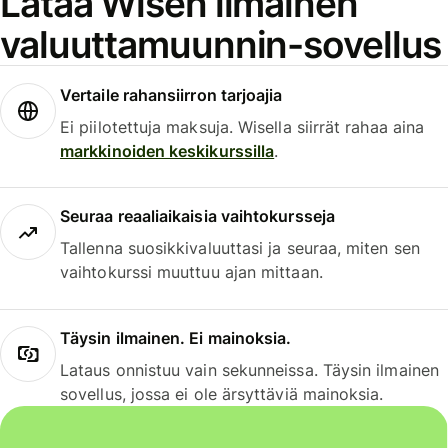
Lataa Wisen ilmainen
valuuttamuunnin-sovellus
Vertaile rahansiirron tarjoajia
Ei piilotettuja maksuja. Wisella siirrät rahaa aina
markkinoiden keskikurssilla
.
Seuraa reaaliaikaisia vaihtokursseja
Tallenna suosikkivaluuttasi ja seuraa, miten sen
vaihtokurssi muuttuu ajan mittaan.
Täysin ilmainen. Ei mainoksia.
Lataus onnistuu vain sekunneissa. Täysin ilmainen
sovellus, jossa ei ole ärsyttäviä mainoksia.