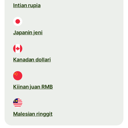
Intian rupia
Japanin jeni
Kanadan dollari
Kiinan juan RMB
Malesian ringgit