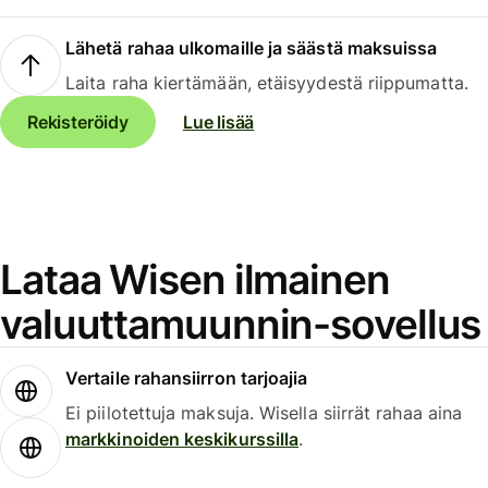
Lähetä rahaa ulkomaille ja säästä maksuissa
Laita raha kiertämään, etäisyydestä riippumatta.
Rekisteröidy
Lue lisää
Lataa Wisen ilmainen
valuuttamuunnin-sovellus
Vertaile rahansiirron tarjoajia
Ei piilotettuja maksuja. Wisella siirrät rahaa aina
markkinoiden keskikurssilla
.