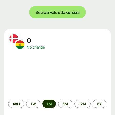
Seuraa valuuttakurssia
0
No change
Time
48H
1W
1M
6M
12M
5Y
period