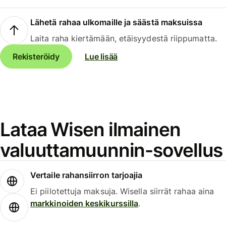
Lähetä rahaa ulkomaille ja säästä maksuissa
Laita raha kiertämään, etäisyydestä riippumatta.
Rekisteröidy
Lue lisää
Lataa Wisen ilmainen
valuuttamuunnin-sovellus
Vertaile rahansiirron tarjoajia
Ei piilotettuja maksuja. Wisella siirrät rahaa aina
markkinoiden keskikurssilla
.