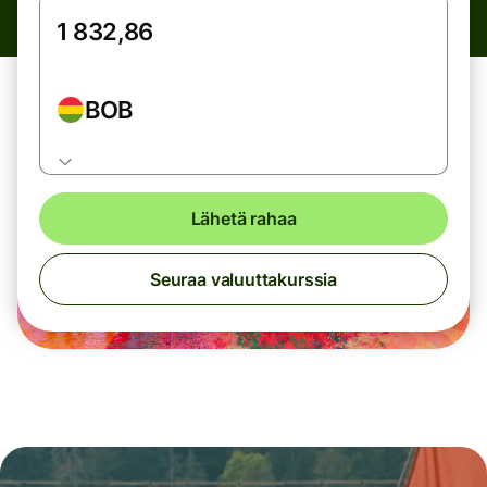
BOB
Lähetä rahaa
Seuraa valuuttakurssia