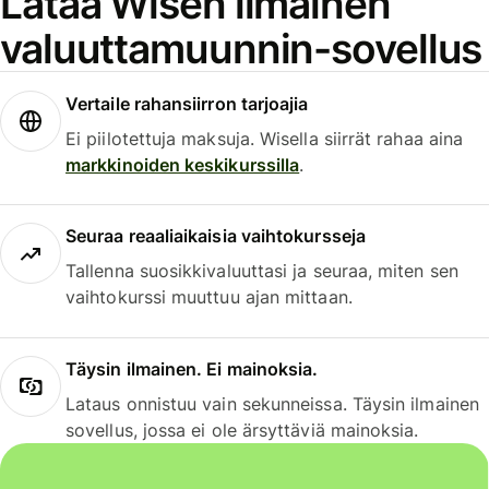
Lataa Wisen ilmainen
valuuttamuunnin-sovellus
Vertaile rahansiirron tarjoajia
Ei piilotettuja maksuja. Wisella siirrät rahaa aina
markkinoiden keskikurssilla
.
Seuraa reaaliaikaisia vaihtokursseja
Tallenna suosikkivaluuttasi ja seuraa, miten sen
vaihtokurssi muuttuu ajan mittaan.
Täysin ilmainen. Ei mainoksia.
Lataus onnistuu vain sekunneissa. Täysin ilmainen
sovellus, jossa ei ole ärsyttäviä mainoksia.