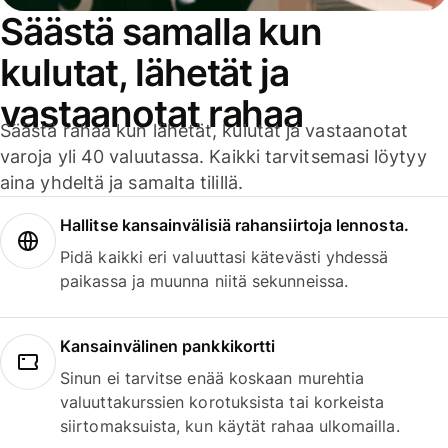
Säästä samalla kun
kulutat, lähetät ja
vastaanotat rahaa
Säästä rahaa kun lähetät, kulutat ja vastaanotat
varoja yli 40 valuutassa. Kaikki tarvitsemasi löytyy
aina yhdeltä ja samalta tilillä.
Hallitse kansainvälisiä rahansiirtoja lennosta.
Pidä kaikki eri valuuttasi kätevästi yhdessä
paikassa ja muunna niitä sekunneissa.
Kansainvälinen pankkikortti
Sinun ei tarvitse enää koskaan murehtia
valuuttakurssien korotuksista tai korkeista
siirtomaksuista, kun käytät rahaa ulkomailla.