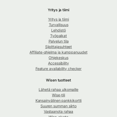
Yritys ja tiimi
Yritys ja tiimi
Turvallisuus
Lehdistö
Työpaikat
Palvelun tila
Sijoittajasuhteet
Affiliate-ohjelma ja kumppanuudet
Ohjekeskus
Accessibility
Feature availability checker
Wisen tuotteet
Lähetä rahaa ulkomaille
Wise-tili
Kansainvälinen pankkikortti
Suuren summan siirto
Vastaanota rahaa
Wise-alusta