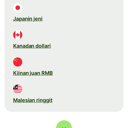
Japanin jeni
Kanadan dollari
Kiinan juan RMB
Malesian ringgit