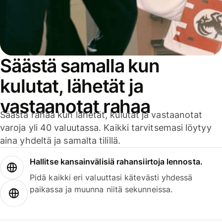
Säästä samalla kun
kulutat, lähetät ja
vastaanotat rahaa
Säästä rahaa kun lähetät, kulutat ja vastaanotat
varoja yli 40 valuutassa. Kaikki tarvitsemasi löytyy
aina yhdeltä ja samalta tilillä.
Hallitse kansainvälisiä rahansiirtoja lennosta.
Pidä kaikki eri valuuttasi kätevästi yhdessä
paikassa ja muunna niitä sekunneissa.