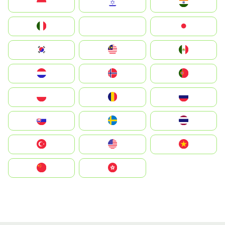
Indonesia
Israel
India
Italia
JA
Japan
South Korea
Malay
Mexico
Nederland
Norge
Portugal
Polska
România
Россия
Slovensko
Ruoŧŧa
ไทย
Türkiye
United States
Vietnam
中国
中國香港特別行政區