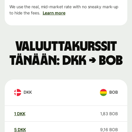
We use the real, mid-market rate with no sneaky mark-up
to hide the fees.
Learn more
Valuuttakurssit
tänään: DKK → BOB
DKK
BOB
1
DKK
1,83
BOB
5
DKK
9,16
BOB