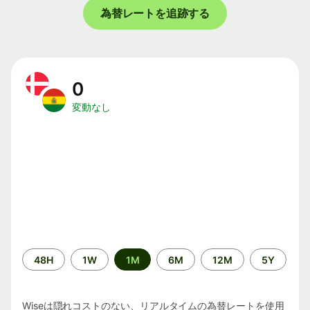
為替レートを追跡する
0
変動なし
期
48H
1W
1M
6M
12M
5Y
間
Wiseは隠れコストのない、リアルタイムの為替レートを使用