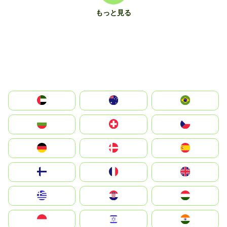
もっと見る
الإمارات العربية المتحدة
Australia
Brazil
България
Switzerland
Czechia
Deutschland
Denmark
España
Suomi
France
United Kingdom
Greece
Hrvatska
Magyarország
Indonesia
Israel
India