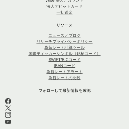
Wise 法人アカウント
法人デビットカード
一括送金
リソース
ニュースとブログ
リサーチプライバシーポリシー
為替レート計算ツール
国際ティッカーシンボル（銘柄コード）
SWIFT/BICコード
IBANコード
為替レートアラート
為替レートの比較
フォローして最新情報を確認