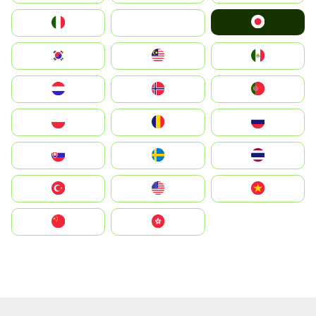
Japan
Italia
JA
South Korea
Malay
Mexico
Nederland
Norge
Portugal
Polska
România
Россия
Slovensko
Ruoŧŧa
ไทย
Türkiye
United States
Vietnam
中国
中國香港特別行政區