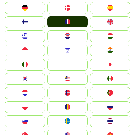
Deutschland
Denmark
España
France
Suomi
United Kingdom
Greece
Hrvatska
Magyarország
Indonesia
Israel
India
Italia
JA
Japan
South Korea
Malay
Mexico
Nederland
Norge
Portugal
Polska
România
Россия
Slovensko
Ruoŧŧa
ไทย