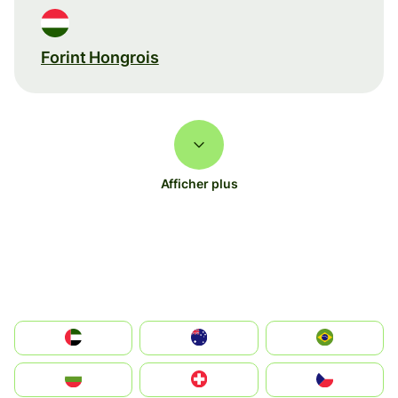
Forint Hongrois
Afficher plus
الإمارات العربية المتحدة
Australia
Brazil
България
Switzerland
Czechia