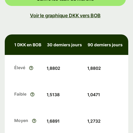
Voir le graphique DKK vers BOB
1 DKK en BOB
30 derniers jours
90 derniers jours
Élevé
1,8802
1,8802
Faible
1,5138
1,0471
Moyen
1,6891
1,2732