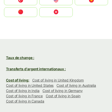
Türkiye
United States
Vietnam
中国
中國香港特別行政區
Taux de change :
Transferts d'argent internationaux :
Cost of living:
Cost of living in United Kingdom
Cost of living in United States
Cost of living in Australia
Cost of living in India
Cost of living in Germany
Cost of living in France
Cost of living in Spain
Cost of living in Canada