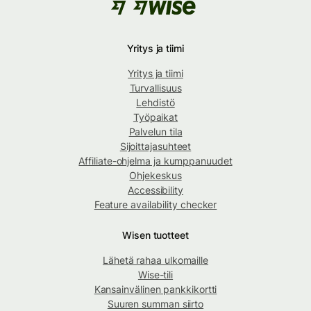
Yritys ja tiimi
Yritys ja tiimi
Turvallisuus
Lehdistö
Työpaikat
Palvelun tila
Sijoittajasuhteet
Affiliate-ohjelma ja kumppanuudet
Ohjekeskus
Accessibility
Feature availability checker
Wisen tuotteet
Lähetä rahaa ulkomaille
Wise-tili
Kansainvälinen pankkikortti
Suuren summan siirto