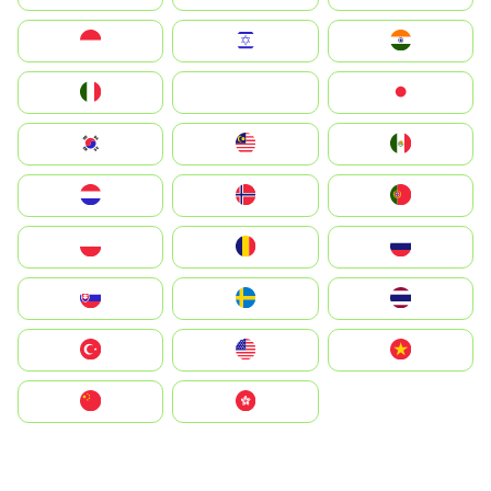
Indonesia
Israel
India
Italia
JA
Japan
South Korea
Malay
Mexico
Nederland
Norge
Portugal
Polska
România
Россия
Slovensko
Ruoŧŧa
ไทย
Türkiye
United States
Vietnam
中国
中國香港特別行政區