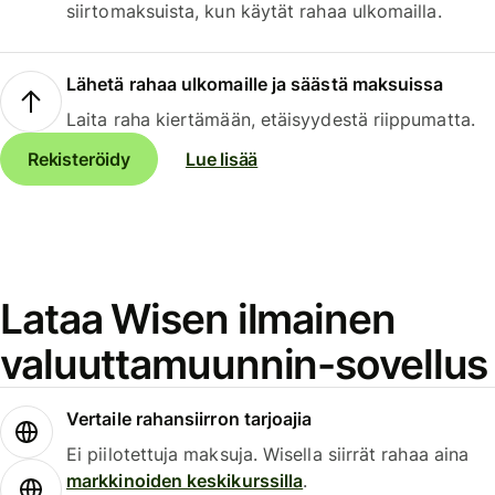
siirtomaksuista, kun käytät rahaa ulkomailla.
Lähetä rahaa ulkomaille ja säästä maksuissa
Laita raha kiertämään, etäisyydestä riippumatta.
Rekisteröidy
Lue lisää
Lataa Wisen ilmainen
valuuttamuunnin-sovellus
Vertaile rahansiirron tarjoajia
Ei piilotettuja maksuja. Wisella siirrät rahaa aina
markkinoiden keskikurssilla
.