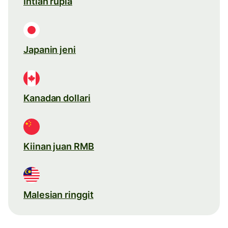
Intian rupia
Japanin jeni
Kanadan dollari
Kiinan juan RMB
Malesian ringgit