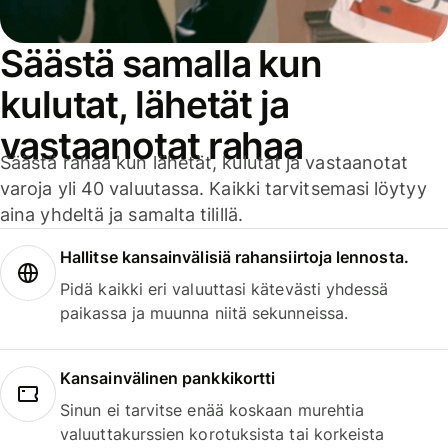
Säästä samalla kun
kulutat, lähetät ja
vastaanotat rahaa
Säästä rahaa kun lähetät, kulutat ja vastaanotat
varoja yli 40 valuutassa. Kaikki tarvitsemasi löytyy
aina yhdeltä ja samalta tilillä.
Hallitse kansainvälisiä rahansiirtoja lennosta.
Pidä kaikki eri valuuttasi kätevästi yhdessä
paikassa ja muunna niitä sekunneissa.
Kansainvälinen pankkikortti
Sinun ei tarvitse enää koskaan murehtia
valuuttakurssien korotuksista tai korkeista