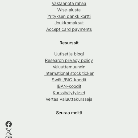
Vastaanota rahaa
Wise-alusta
Yrityksen pankkikortti
Joukkomaksut
Accept card payments
Resurssit
Uutiset ja blogi
Research privacy policy
Valuuttamuunnin
International stock ticker
Swift-/BIC-koodit
IBAN-koodit
Kurssihälytykset
Vertaa valuuttakursseja
Seuraa meitä