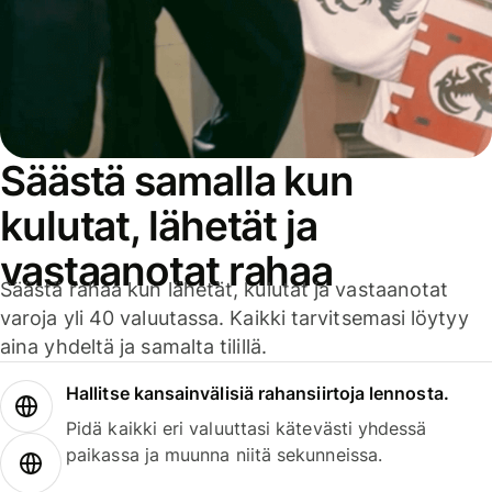
Säästä samalla kun
kulutat, lähetät ja
vastaanotat rahaa
Säästä rahaa kun lähetät, kulutat ja vastaanotat
varoja yli 40 valuutassa. Kaikki tarvitsemasi löytyy
aina yhdeltä ja samalta tilillä.
Hallitse kansainvälisiä rahansiirtoja lennosta.
Pidä kaikki eri valuuttasi kätevästi yhdessä
paikassa ja muunna niitä sekunneissa.