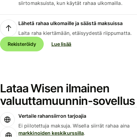
siirtomaksuista, kun käytät rahaa ulkomailla.
Lähetä rahaa ulkomaille ja säästä maksuissa
Laita raha kiertämään, etäisyydestä riippumatta.
Rekisteröidy
Lue lisää
Lataa Wisen ilmainen
valuuttamuunnin-sovellus
Vertaile rahansiirron tarjoajia
Ei piilotettuja maksuja. Wisella siirrät rahaa aina
markkinoiden keskikurssilla
.