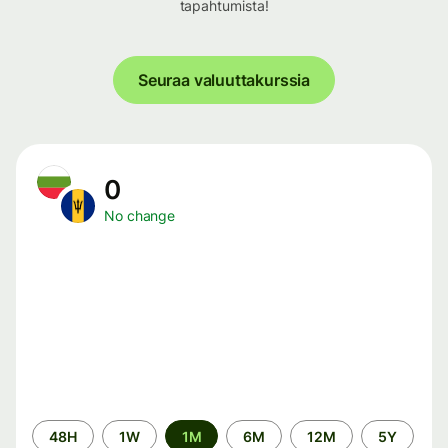
tapahtumista!
Seuraa valuuttakurssia
0
No change
Time
48H
1W
1M
6M
12M
5Y