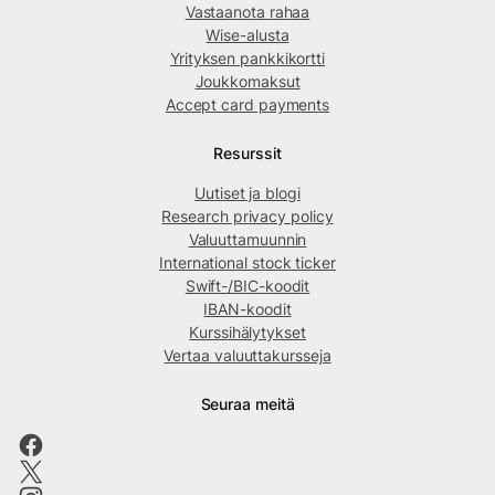
Vastaanota rahaa
Wise-alusta
Yrityksen pankkikortti
Joukkomaksut
Accept card payments
Resurssit
Uutiset ja blogi
Research privacy policy
Valuuttamuunnin
International stock ticker
Swift-/BIC-koodit
IBAN-koodit
Kurssihälytykset
Vertaa valuuttakursseja
Seuraa meitä