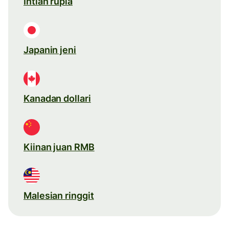
Intian rupia
Japanin jeni
Kanadan dollari
Kiinan juan RMB
Malesian ringgit