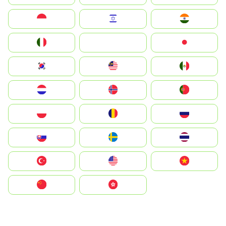
Indonesia
Israel
India
Italia
JA
Japan
South Korea
Malay
Mexico
Nederland
Norge
Portugal
Polska
România
Россия
Slovensko
Ruoŧŧa
ไทย
Türkiye
United States
Vietnam
中国
中國香港特別行政區