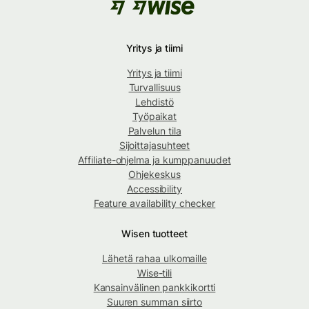
Yritys ja tiimi
Yritys ja tiimi
Turvallisuus
Lehdistö
Työpaikat
Palvelun tila
Sijoittajasuhteet
Affiliate-ohjelma ja kumppanuudet
Ohjekeskus
Accessibility
Feature availability checker
Wisen tuotteet
Lähetä rahaa ulkomaille
Wise-tili
Kansainvälinen pankkikortti
Suuren summan siirto