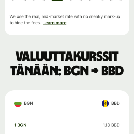
period
We use the real, mid-market rate with no sneaky mark-up
to hide the fees.
Learn more
Valuuttakurssit
tänään: BGN → BBD
BGN
BBD
1
BGN
1,18
BBD