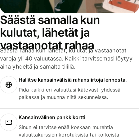
Säästä samalla kun
kulutat, lähetät ja
vastaanotat rahaa
Säästä rahaa kun lähetät, kulutat ja vastaanotat
varoja yli 40 valuutassa. Kaikki tarvitsemasi löytyy
aina yhdeltä ja samalta tilillä.
Hallitse kansainvälisiä rahansiirtoja lennosta.
Pidä kaikki eri valuuttasi kätevästi yhdessä
paikassa ja muunna niitä sekunneissa.
Kansainvälinen pankkikortti
Sinun ei tarvitse enää koskaan murehtia
valuuttakurssien korotuksista tai korkeista