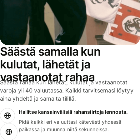
Säästä samalla kun
kulutat, lähetät ja
vastaanotat rahaa
Säästä rahaa kun lähetät, kulutat ja vastaanotat
varoja yli 40 valuutassa. Kaikki tarvitsemasi löytyy
aina yhdeltä ja samalta tilillä.
Hallitse kansainvälisiä rahansiirtoja lennosta.
Pidä kaikki eri valuuttasi kätevästi yhdessä
paikassa ja muunna niitä sekunneissa.