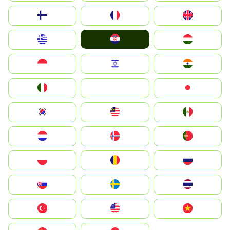
Suomi
France
United Kingdom
Hrvatska
Greece
Magyarország
Indonesia
Israel
India
Italia
JA
Japan
South Korea
Malay
Mexico
Nederland
Norge
Portugal
Polska
România
Россия
Slovensko
Ruoŧŧa
ไทย
Türkiye
United States
Vietnam