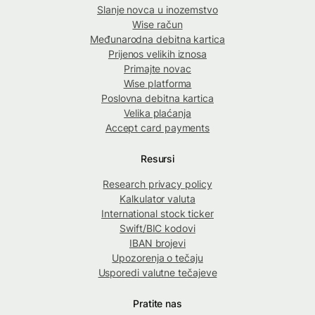
Slanje novca u inozemstvo
Wise račun
Međunarodna debitna kartica
Prijenos velikih iznosa
Primajte novac
Wise platforma
Poslovna debitna kartica
Velika plaćanja
Accept card payments
Resursi
Research privacy policy
Kalkulator valuta
International stock ticker
Swift/BIC kodovi
IBAN brojevi
Upozorenja o tečaju
Usporedi valutne tečajeve
Pratite nas