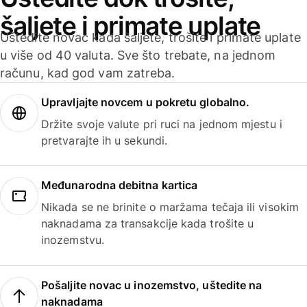
šaljete i primate uplate
Uštedite novac kada šaljete, trošite i primate uplate
u više od 40 valuta. Sve što trebate, na jednom
računu, kad god vam zatreba.
Upravljajte novcem u pokretu globalno.
Držite svoje valute pri ruci na jednom mjestu i
pretvarajte ih u sekundi.
Međunarodna debitna kartica
Nikada se ne brinite o maržama tečaja ili visokim
naknadama za transakcije kada trošite u
inozemstvu.
Pošaljite novac u inozemstvo, uštedite na
naknadama