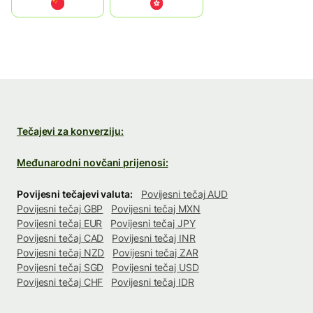
中国
中國香港特別行政區
Tečajevi za konverziju:
Međunarodni novčani prijenosi:
Povijesni tečajevi valuta:
Povijesni tečaj AUD
Povijesni tečaj GBP
Povijesni tečaj MXN
Povijesni tečaj EUR
Povijesni tečaj JPY
Povijesni tečaj CAD
Povijesni tečaj INR
Povijesni tečaj NZD
Povijesni tečaj ZAR
Povijesni tečaj SGD
Povijesni tečaj USD
Povijesni tečaj CHF
Povijesni tečaj IDR