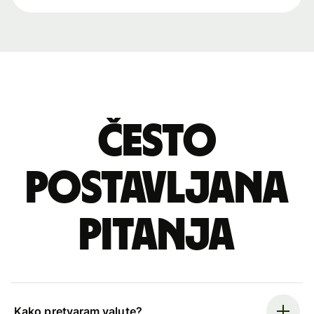
Često
postavljana
pitanja
Kako pretvaram valute?