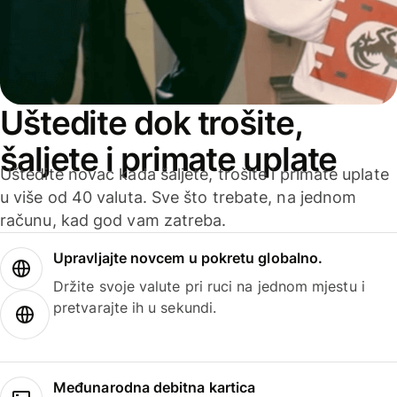
Uštedite dok trošite,
šaljete i primate uplate
Uštedite novac kada šaljete, trošite i primate uplate
u više od 40 valuta. Sve što trebate, na jednom
računu, kad god vam zatreba.
Upravljajte novcem u pokretu globalno.
Držite svoje valute pri ruci na jednom mjestu i
pretvarajte ih u sekundi.
Međunarodna debitna kartica