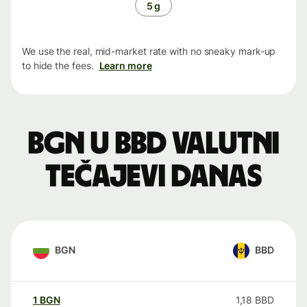
5 g
We use the real, mid-market rate with no sneaky mark-up
to hide the fees.
Learn more
BGN u BBD valutni
tečajevi danas
BGN
BBD
1
BGN
1,18
BBD