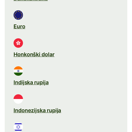
Euro
Honkonški dolar
Indijska rupija
Indonezijska rupija