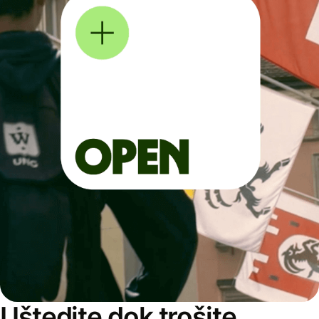
Uštedite dok trošite,