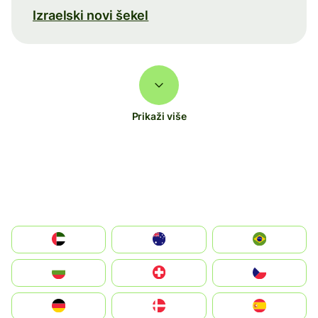
Izraelski novi šekel
Prikaži više
الإمارات العربية المتحدة
Australia
Brazil
България
Switzerland
Czechia
Deutschland
Denmark
España