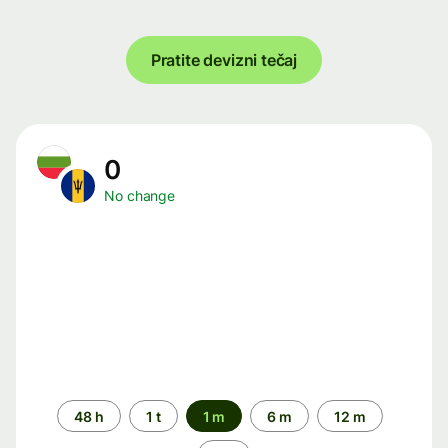
Pratite devizni tečaj
0
No change
Time
48 h
1 t
1 m
6 m
12 m
period