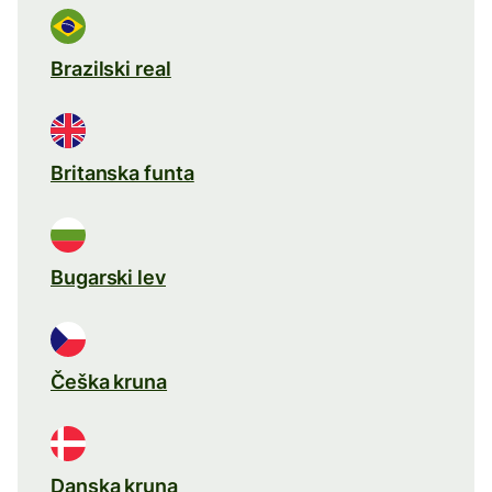
Brazilski real
Britanska funta
Bugarski lev
Češka kruna
Danska kruna