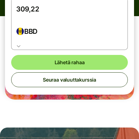
BBD
Lähetä rahaa
Seuraa valuuttakurssia