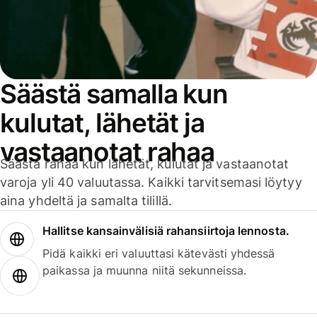
Säästä samalla kun
kulutat, lähetät ja
vastaanotat rahaa
Säästä rahaa kun lähetät, kulutat ja vastaanotat
varoja yli 40 valuutassa. Kaikki tarvitsemasi löytyy
aina yhdeltä ja samalta tilillä.
Hallitse kansainvälisiä rahansiirtoja lennosta.
Pidä kaikki eri valuuttasi kätevästi yhdessä
paikassa ja muunna niitä sekunneissa.