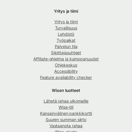
Yritys ja tiimi
Yritys ja tiimi
Turvallisuus
Lehdistö
Työpaikat
Palvelun tila
Sijoittajasuhteet
Affiliate-ohjelma ja kumppanuudet
Ohjekeskus
Accessibility
Feature availability checker
Wisen tuotteet
Lähetä rahaa ulkomaille
Wise-tili
Kansainvälinen pankkikortti
Suuren summan siirto
Vastaanota rahaa
Wise-alusta