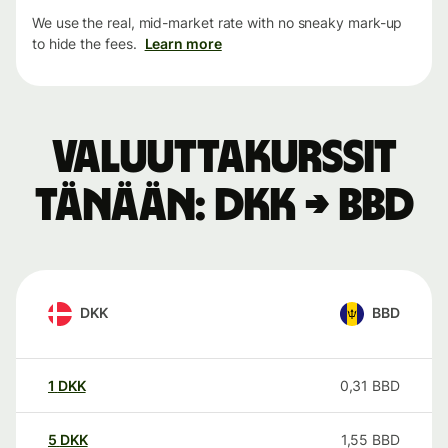
We use the real, mid-market rate with no sneaky mark-up
to hide the fees.
Learn more
Valuuttakurssit
tänään: DKK → BBD
DKK
BBD
1
DKK
0,31
BBD
5
DKK
1,55
BBD