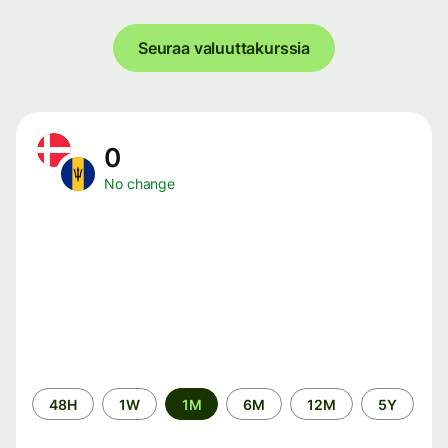
Seuraa valuuttakurssia
0
No change
Time
48H
1W
1M
6M
12M
5Y
period