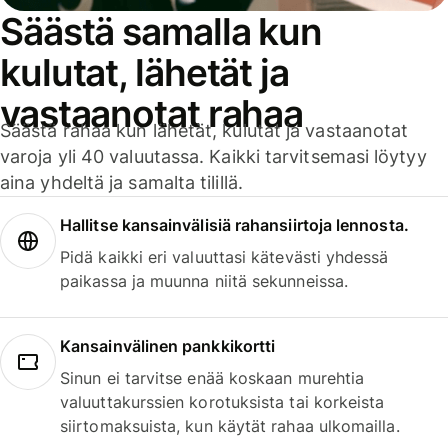
Säästä samalla kun
kulutat, lähetät ja
vastaanotat rahaa
Säästä rahaa kun lähetät, kulutat ja vastaanotat
varoja yli 40 valuutassa. Kaikki tarvitsemasi löytyy
aina yhdeltä ja samalta tilillä.
Hallitse kansainvälisiä rahansiirtoja lennosta.
Pidä kaikki eri valuuttasi kätevästi yhdessä
paikassa ja muunna niitä sekunneissa.
Kansainvälinen pankkikortti
Sinun ei tarvitse enää koskaan murehtia
valuuttakurssien korotuksista tai korkeista
siirtomaksuista, kun käytät rahaa ulkomailla.