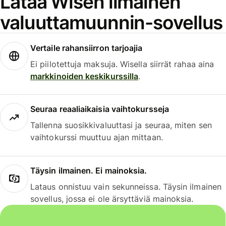
Lataa Wisen ilmainen
valuuttamuunnin-sovellus
Vertaile rahansiirron tarjoajia
Ei piilotettuja maksuja. Wisella siirrät rahaa aina
markkinoiden keskikurssilla
.
Seuraa reaaliaikaisia vaihtokursseja
Tallenna suosikkivaluuttasi ja seuraa, miten sen
vaihtokurssi muuttuu ajan mittaan.
Täysin ilmainen. Ei mainoksia.
Lataus onnistuu vain sekunneissa. Täysin ilmainen
sovellus, jossa ei ole ärsyttäviä mainoksia.