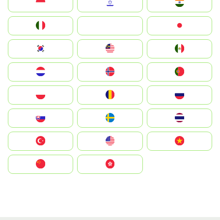
Indonesia
Israel
India
Italia
JA
Japan
South Korea
Malay
Mexico
Nederland
Norge
Portugal
Polska
România
Россия
Slovensko
Ruoŧŧa
ไทย
Türkiye
United States
Vietnam
中国
中國香港特別行政區