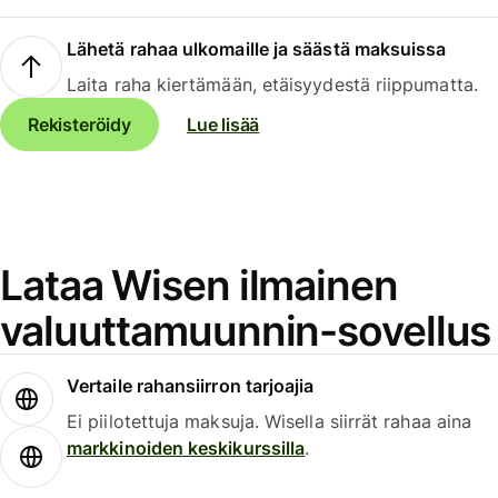
Lähetä rahaa ulkomaille ja säästä maksuissa
Laita raha kiertämään, etäisyydestä riippumatta.
Rekisteröidy
Lue lisää
Lataa Wisen ilmainen
valuuttamuunnin-sovellus
Vertaile rahansiirron tarjoajia
Ei piilotettuja maksuja. Wisella siirrät rahaa aina
markkinoiden keskikurssilla
.