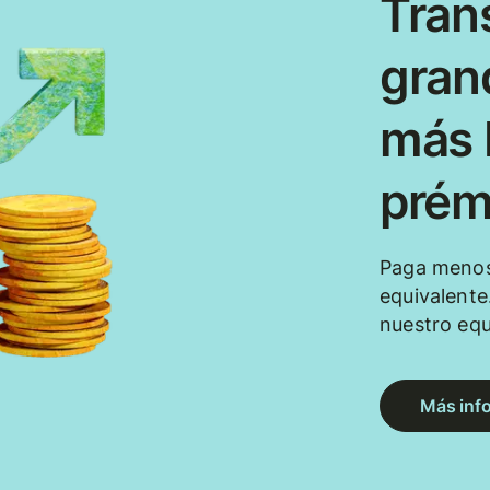
Tran
gran
más b
prém
Paga menos
equivalente
nuestro eq
Más inf