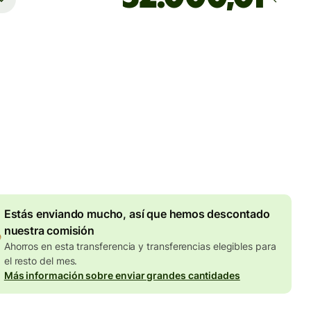
Llega
Hoy - en 60 minutos
totales
F
en en la cantidad en CHF
Descuento por volumen de
9,36 CHF
Estás enviando mucho, así que hemos descontado
nuestra comisión
Ahorros en esta transferencia y transferencias elegibles para
el resto del mes.
Más información sobre enviar grandes cantidades