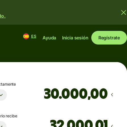
do.
ES
Ayuda
Inicia sesión
Regístrate
ctamente
,00
rio recibe