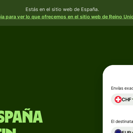
Estás en el sitio web de España.
a para ver lo que ofrecemos en el sitio web de Reino Uni
Productos
Enviar
o
Recibir
e
Emitir
o
tarjetas
m
Envías exa
n
CHF
Cuentas
multidivisa
a
 y
España
El destinata
d.
esa
Industrias
EUR