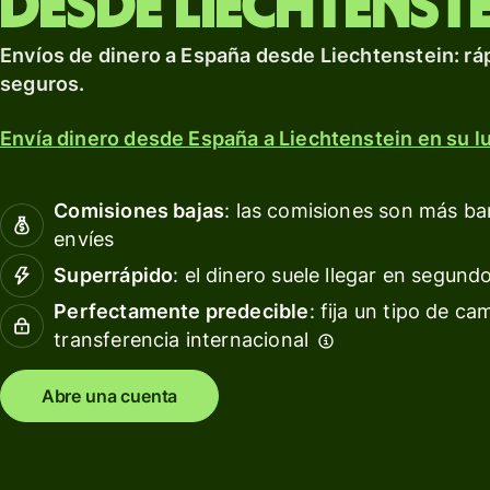
desde Liechtenst
para prosperar a nivel
tarjeta
Obté
internacional.
de
rendi
Envíos de dinero a España desde Liechtenstein: ráp
débito
con W
Explorar
seguros.
Asset
Obtén
Euro
rendimientos
Envía dinero desde España a Liechtenstein en su lu
con Wise
Gesti
Assets
las
Comisiones bajas
: las comisiones son más b
Europe
finan
envíes
del
equip
Superrápido
: el dinero suele llegar en segund
Precios
Perfectamente predecible
: fija un tipo de ca
Conec
transferencia internacional
softw
Precios
conta
para
Abre una cuenta
clientes
personales
Recursos