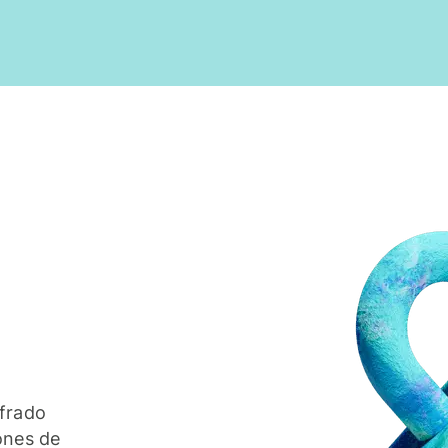
ifrado
ones de