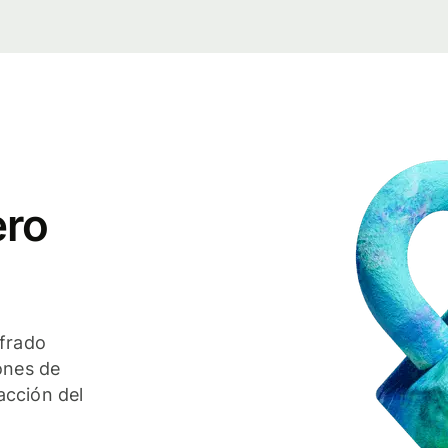
ero
ifrado
ones de
acción del