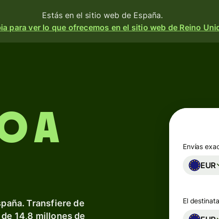
Estás en el sitio web de España.
a para ver lo que ofrecemos en el sitio web de Reino Uni
Productos
Enviar
o
Recibir
o a
e
Emitir
o
tarjetas
m
Envías exa
n
EUR
Cuentas
multidivisa
a
 y
El destinata
spaña. Transfiere de
d.
esa
Industrias
 de 14,8 millones de