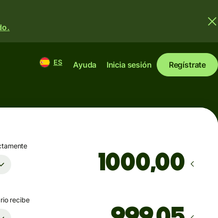
do.
ES
Ayuda
Inicia sesión
Regístrate
ctamente
,00
rio recibe