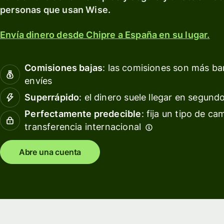
para prosperar a nivel
tarjeta
Obté
personas que usan Wise.
internacional.
de
rendi
débito
con W
Explorar
Envía dinero desde Chipre a España en su lugar.
Asset
Obtén
Euro
rendimientos
Comisiones bajas
: las comisiones son más b
con Wise
Gesti
envíes
Assets
las
Superrápido
: el dinero suele llegar en segund
Europe
finan
del
Perfectamente predecible
: fija un tipo de ca
equip
transferencia internacional
Precios
Conec
Abre una cuenta
softw
Precios
conta
para
clientes
personales
Recursos