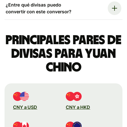
¿Entre qué divisas puedo
convertir con este conversor?
Principales pares de
divisas para yuan
chino
CNY a USD
CNY a HKD