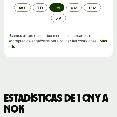
Periodo
48 H
7 D
1 M
6 M
12 M
de
tiempo
5 A
Usamos el tipo de cambio medio del mercado sin
sobreprecios engañosos para ocultar las comisiones.
Más
info
Estadísticas de 1 CNY a
NOK