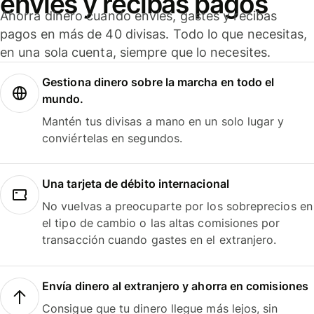
envíes y recibas pagos
Ahorra dinero cuando envíes, gastes y recibas
pagos en más de 40 divisas. Todo lo que necesitas,
en una sola cuenta, siempre que lo necesites.
Gestiona dinero sobre la marcha en todo el
mundo.
Mantén tus divisas a mano en un solo lugar y
conviértelas en segundos.
Una tarjeta de débito internacional
No vuelvas a preocuparte por los sobreprecios en
el tipo de cambio o las altas comisiones por
transacción cuando gastes en el extranjero.
Envía dinero al extranjero y ahorra en comisiones
Consigue que tu dinero llegue más lejos, sin