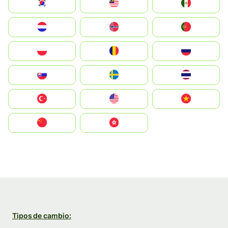
South Korea
Malay
Mexico
Nederland
Norge
Portugal
Polska
România
Россия
Slovensko
Ruoŧŧa
ไทย
Türkiye
United States
Vietnam
中国
中國香港特別行政區
Tipos de cambio: