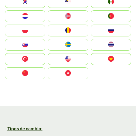
South Korea
Malay
Mexico
Nederland
Norge
Portugal
Polska
România
Россия
Slovensko
Ruoŧŧa
ไทย
Türkiye
United States
Vietnam
中国
中國香港特別行政區
Tipos de cambio: