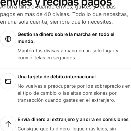
envíes y recibas pagos
Ahorra dinero cuando envíes, gastes y recibas
pagos en más de 40 divisas. Todo lo que necesitas,
en una sola cuenta, siempre que lo necesites.
Gestiona dinero sobre la marcha en todo el
mundo.
Mantén tus divisas a mano en un solo lugar y
conviértelas en segundos.
Una tarjeta de débito internacional
No vuelvas a preocuparte por los sobreprecios en
el tipo de cambio o las altas comisiones por
transacción cuando gastes en el extranjero.
Envía dinero al extranjero y ahorra en comisiones
Consigue que tu dinero llegue más lejos, sin