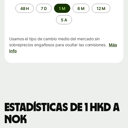
Periodo
48 H
7 D
1 M
6 M
12 M
de
tiempo
5 A
Usamos el tipo de cambio medio del mercado sin
sobreprecios engañosos para ocultar las comisiones.
Más
info
Estadísticas de 1 HKD a
NOK