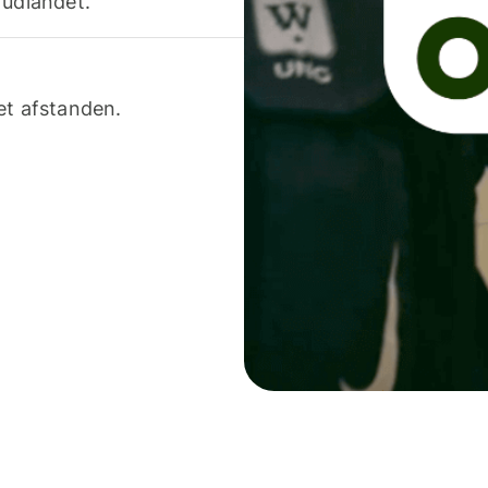
 udlandet.
et afstanden.