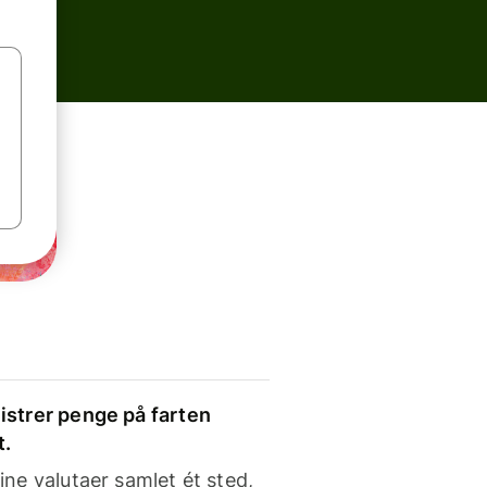
strer penge på farten
t.
ine valutaer samlet ét sted,