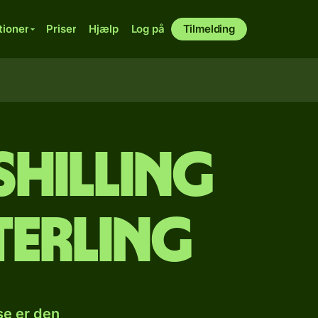
tioner
Priser
Hjælp
Log på
Tilmelding
shilling
sterling
se er den