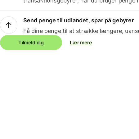
transaktionsgebyrer, når du bruger penge i
Send penge til udlandet, spar på gebyrer
Få dine penge til at strække længere, uans
Tilmeld dig
Lær mere