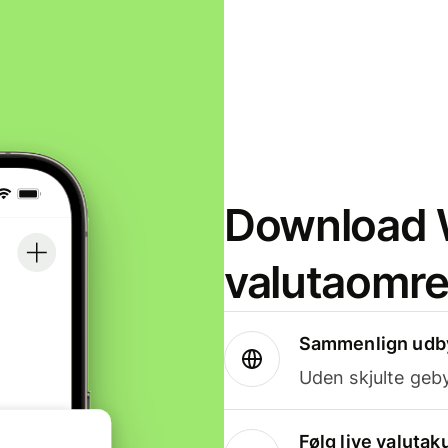
Download W
valutaomr
Sammenlign udby
Uden skjulte geby
Følg live valutak