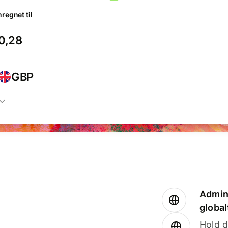
regnet til
GBP
Admini
global
Hold d