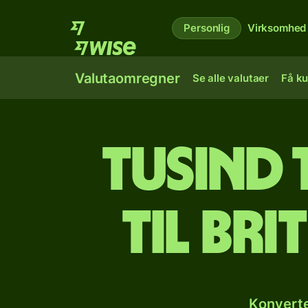
Personlig
Virksomhed
Valutaomregner
Se alle valutaer
Få ku
tusind 
til bri
Konverte