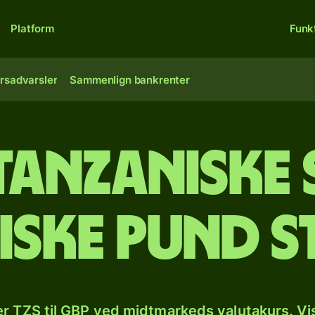
Platform
Funk
rsadvarsler
Sammenlign bankrenter
tanzaniske 
tiske pund 
r TZS til GBP ved midtmarkeds valutakurs. Vi