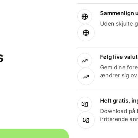
Sammenlign u
Uden skjulte g
s
Følg live valu
Gem dine fore
ændrer sig ove
Helt gratis, 
Download på få
irriterende an