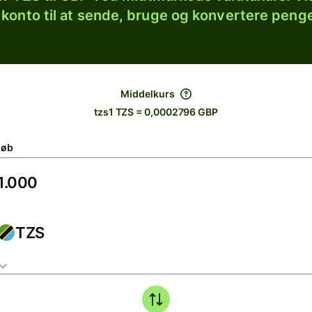
 konto til at sende, bruge og konvertere penge
Middelkurs
tzs1 TZS = 0,0002796 GBP
løb
TZS