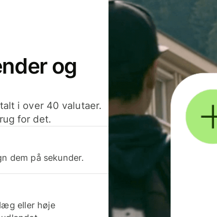
sender og
alt i over 40 valutaer.
rug for det.
egn dem på sekunder.
læg eller høje