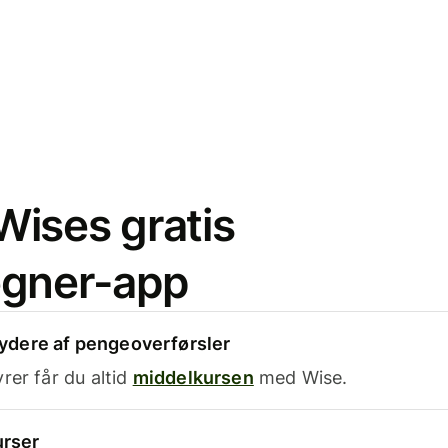
ises gratis
egner-app
dere af pengeoverførsler
rer får du altid
middelkursen
med Wise.
urser