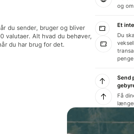
og om
Et int
år du sender, bruger og bliver
Du ska
40 valutaer. Alt hvad du behøver,
veksel
år du har brug for det.
transa
penge 
Send p
gebyr
Få din
længer