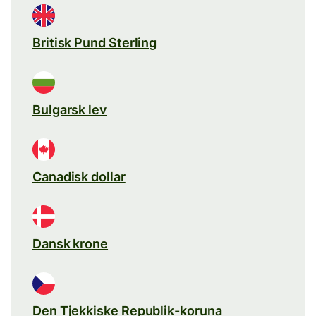
Britisk Pund Sterling
Bulgarsk lev
Canadisk dollar
Dansk krone
Den Tjekkiske Republik-koruna