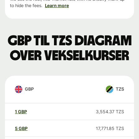
to hide the fees.
Learn more
GBP til TZS Diagram
over vekselkurser
GBP
TZS
1
GBP
3,554.37
TZS
5
GBP
17,771.85
TZS