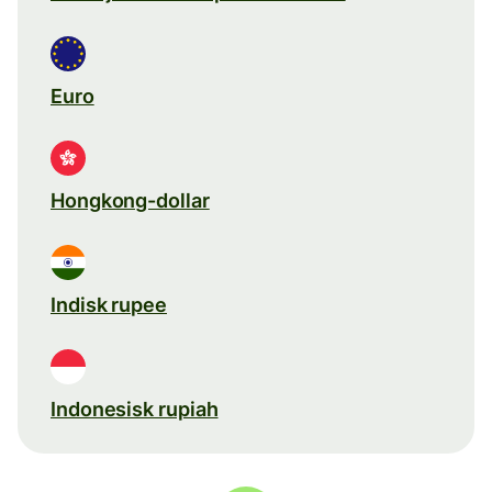
Euro
Hongkong-dollar
Indisk rupee
Indonesisk rupiah