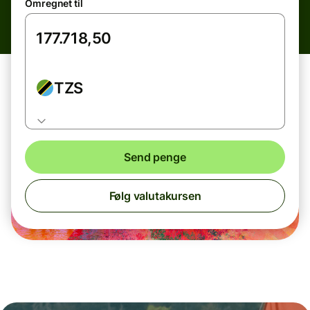
Omregnet til
TZS
Send penge
Følg valutakursen