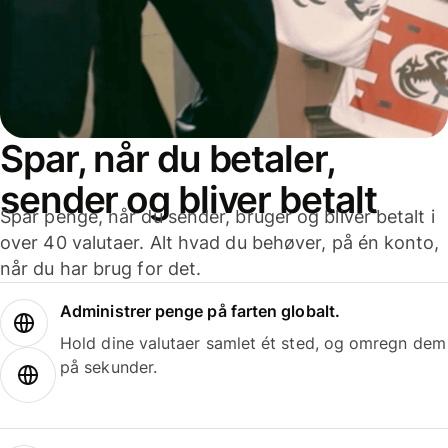
Spar, når du betaler,
sender og bliver betalt
Spar penge, når du sender, bruger og bliver betalt i
over 40 valutaer. Alt hvad du behøver, på én konto,
når du har brug for det.
Administrer penge på farten globalt.
Hold dine valutaer samlet ét sted, og omregn dem
på sekunder.