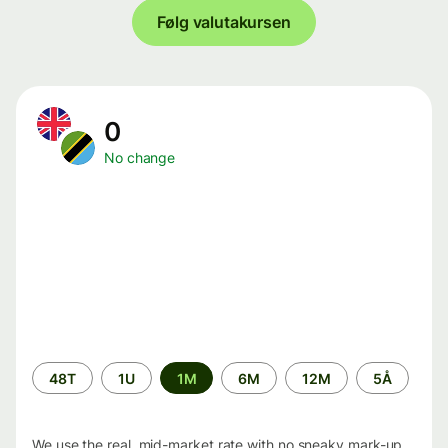
Følg valutakursen
0
No change
Time
48T
1U
1M
6M
12M
5Å
period
We use the real, mid-market rate with no sneaky mark-up