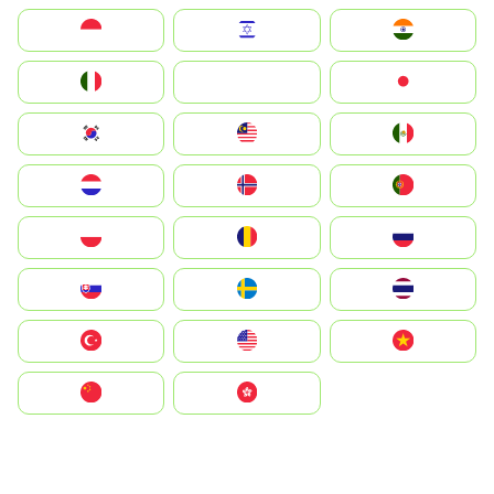
Indonesia
Israel
India
Italia
JA
Japan
South Korea
Malay
Mexico
Nederland
Norge
Portugal
Polska
România
Россия
Slovensko
Ruoŧŧa
ไทย
Türkiye
United States
Vietnam
中国
中國香港特別行政區