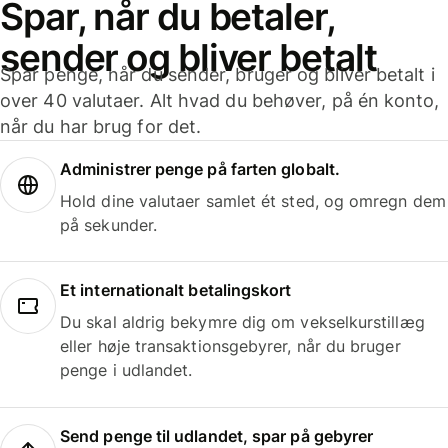
Spar, når du betaler,
sender og bliver betalt
Spar penge, når du sender, bruger og bliver betalt i
over 40 valutaer. Alt hvad du behøver, på én konto,
når du har brug for det.
Administrer penge på farten globalt.
Hold dine valutaer samlet ét sted, og omregn dem
på sekunder.
Et internationalt betalingskort
Du skal aldrig bekymre dig om vekselkurstillæg
eller høje transaktionsgebyrer, når du bruger
penge i udlandet.
Send penge til udlandet, spar på gebyrer